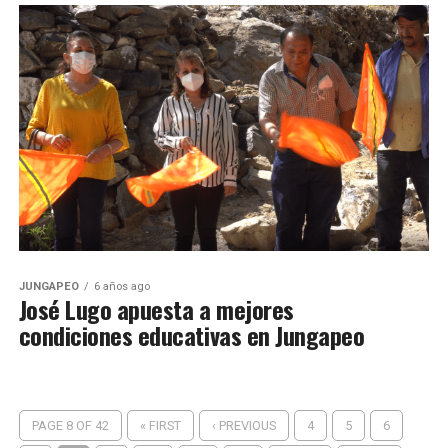
JUNGAPEO
6 años ago
José Lugo apuesta a mejores
condiciones educativas en Jungapeo
PAGE 8 OF 42
« FIRST
‹ PREVIOUS
4
5
6