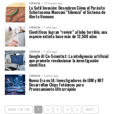
CIENCIA
12 meses ago
La Sutil Invasión: Descubren Cómo el Parásito
Schistosoma Mansoni “Silencia” el Sistema de
Alerta Humano
CIENCIA
1 año ago
Científicos logran “revivir” al lobo terrible, una
especie extinta hace más de 12,500 años
CIENCIA
1 año ago
Google AI Co-Scientist: La inteligencia artificial
que promete revolucionar la investigación
científica
CIENCIA
2 años ago
Nueva Era en IA: Investigadores de IBM y MIT
Desarrollan Chips Fotónicos para
Procesamiento Ultrarrápido
PAGE 1 OF 143
1
2
3
4
5
NEXT ›