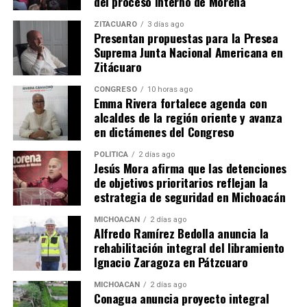
del proceso interno de Morena
Estos problemas han sido aprovechados por Google para
defenderse de los ataques que recientemente ha recibido
ZITÁCUARO
3 días ago
Presentan propuestas para la Presea
de parte de la empresa fundada por Bill Gates.
Suprema Junta Nacional Americana en
Zitácuaro
En estas últimas declaraciones, los de Mountain View
alientan a Microsoft a
realizar servicios más
CONGRESO
10 horas ago
eficientes
en lugar de “atacar” los ofrecidos por su
Emma Rivera fortalece agenda con
alcaldes de la región oriente y avanza
compañía, como hacen en su campaña de desprestigio
en dictámenes del Congreso
Scroogled.
POLÍTICA
2 días ago
20minutos.com.mx
Jesús Mora afirma que las detenciones
de objetivos prioritarios reflejan la
estrategia de seguridad en Michoacán
Comparte con:
MICHOACÁN
2 días ago
Alfredo Ramírez Bedolla anuncia la
rehabilitación integral del libramiento
Ignacio Zaragoza en Pátzcuaro
MICHOACÁN
2 días ago
Conagua anuncia proyecto integral