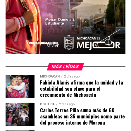
Alanís, con quien comparte la visión de consolidar los
valores de la Cuarta Transformación en Michoacán.
“Trabajamos en equipo para acercar el Congreso a la
gente y responder a sus necesidades”, señaló.
Con un mensaje de unidad, Rivera concluyó reafirmando
su compromiso de mantener un contacto cercano con
la población para construir un estado más incluyente.
“Escuchar a la ciudadanía es la base para fortalecer
nuestro movimiento y avanzar en la transformación de
MÁS LEÍDAS
Michoacán”, finalizó.
MICHOACÁN
2 días ago
Fabiola Alanís afirma que la unidad y la
estabilidad son clave para el
Comparte con:
crecimiento de Michoacán
POLÍTICA
2 días ago
Carlos Torres Piña suma más de 60
asambleas en 36 municipios como parte
del proceso interno de Morena