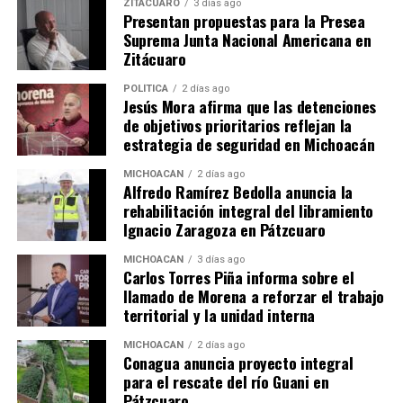
ZITÁCUARO
3 días ago
Presentan propuestas para la Presea
Suprema Junta Nacional Americana en
Zitácuaro
Me gusta esto:
POLÍTICA
2 días ago
Jesús Mora afirma que las detenciones
de objetivos prioritarios reflejan la
estrategia de seguridad en Michoacán
MICHOACÁN
2 días ago
Alfredo Ramírez Bedolla anuncia la
rehabilitación integral del libramiento
Relacionado
Ignacio Zaragoza en Pátzcuaro
MICHOACÁN
3 días ago
Carlos Torres Piña informa sobre el
llamado de Morena a reforzar el trabajo
territorial y la unidad interna
Diputada Emma Rivera
Recuperaremos los valores
MICHOACÁN
2 días ago
destaca sororidad y avances
de la libertad, la fraternidad,
Conagua anuncia proyecto integral
legislativos en Zitácuaro
la igualdad, la solidaridad
para el rescate del río Guani en
16 agosto, 2025
social y la sororidad: Araceli
Pátzcuaro
En "Congreso"
Saucedo