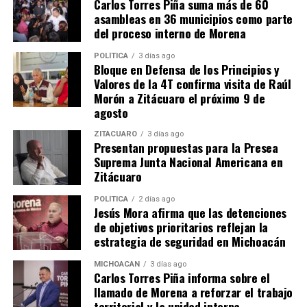
Carlos Torres Piña suma más de 60
asambleas en 36 municipios como parte
del proceso interno de Morena
POLÍTICA
3 días ago
Bloque en Defensa de los Principios y
Valores de la 4T confirma visita de Raúl
Relacionado
Morón a Zitácuaro el próximo 9 de
agosto
ZITÁCUARO
3 días ago
Presentan propuestas para la Presea
Suprema Junta Nacional Americana en
Zitácuaro
Emma Rivera Camacho
Diputada Emma Rivera
Celebra Aprobación de
Camacho Asiste a la Firma
POLÍTICA
2 días ago
Reforma Constitucional para
de Reforma Constitucional al
Jesús Mora afirma que las detenciones
Garantizar Salarios Mínimos
Poder Judicial de Michoacán
de objetivos prioritarios reflejan la
en Michoacán
9 octubre, 2024
estrategia de seguridad en Michoacán
En "Congreso"
12 octubre, 2024
En "Congreso"
MICHOACÁN
3 días ago
Carlos Torres Piña informa sobre el
llamado de Morena a reforzar el trabajo
territorial y la unidad interna