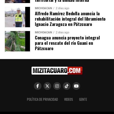
MICHOACÁN
2 días ago
Alfredo Ramírez Bedolla anuncia la
Emma Rivera Camacho
rehabilitación integral del libramiento
Celebra Logro Histórico con
Ignacio Zaragoza en Pátzcuaro
la Promulgación de la
Reforma Judicial en
MICHOACÁN
2 días ago
Conagua anuncia proyecto integral
Michoacán
para el rescate del río Guani en
13 noviembre, 2024
Pátzcuaro
En "Congreso"
RELATED TOPICS:
UP NEXT
Grecia Aguilar destaca transparencia y cercanía en
primer informe de gobierno de Áporo
DON'T MISS
Más de 100 mil mujeres michoacanas recibirán la
POLÍTICA DE PRIVACIDAD
VIDEOS
GENTE
Pensión Mujeres Bienestar: Fabiola Alanís