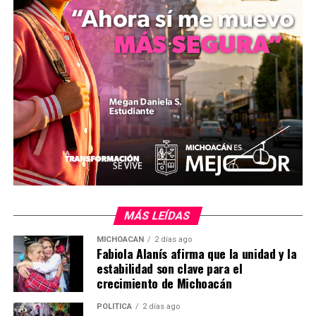
efectiva entre los tres niveles de gobierno, combinando
inteligencia, capacidad técnica y operativos civiles. “Con
instituciones sólidas y comprometidas con la gente, y
una estrategia que atienda las causas de fondo,
lograremos un Michoacán más seguro y justo”, concluyó
Rivera Camacho.
Comparte con:
MÁS LEÍDAS
MICHOACÁN
2 días ago
Fabiola Alanís afirma que la unidad y la
estabilidad son clave para el
crecimiento de Michoacán
Me gusta esto:
POLÍTICA
2 días ago