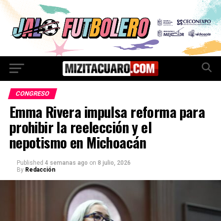
CONGRESO
Emma Rivera impulsa reforma para
prohibir la reelección y el
nepotismo en Michoacán
Published
4 semanas ago
on
8 julio, 2026
By
Redacción