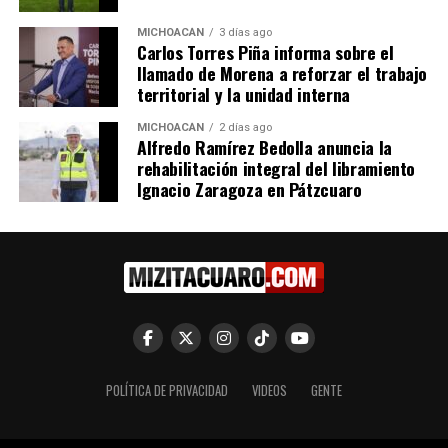
6 febrero, 2025
12 enero, 2026
En "Congreso"
En "Michoacán"
MICHOACÁN
3 días ago
Carlos Torres Piña informa sobre el
llamado de Morena a reforzar el trabajo
territorial y la unidad interna
MICHOACÁN
2 días ago
Alfredo Ramírez Bedolla anuncia la
Emma Rivera informa sobre
rehabilitación integral del libramiento
cierre del primer periodo
Ignacio Zaragoza en Pátzcuaro
legislativo y reformas
aprobadas en Michoacán
19 diciembre, 2025
En "Congreso"
RELATED TOPICS:
UP NEXT
Busca Morena castigos más severos por delitos
POLÍTICA DE PRIVACIDAD
VIDEOS
GENTE
sexuales contra menores en planteles escolares
DON'T MISS