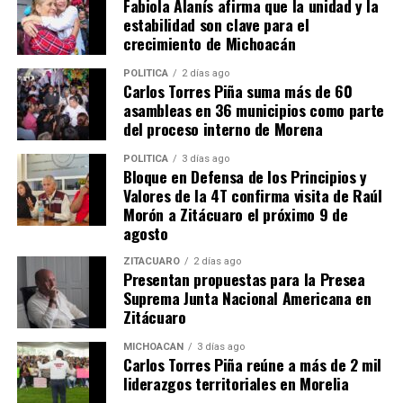
Fabiola Alanís afirma que la unidad y la
estabilidad son clave para el
crecimiento de Michoacán
POLÍTICA
2 días ago
Me gusta esto:
Carlos Torres Piña suma más de 60
asambleas en 36 municipios como parte
del proceso interno de Morena
POLÍTICA
3 días ago
Bloque en Defensa de los Principios y
Valores de la 4T confirma visita de Raúl
Morón a Zitácuaro el próximo 9 de
Relacionado
agosto
ZITÁCUARO
2 días ago
Presentan propuestas para la Presea
Suprema Junta Nacional Americana en
Zitácuaro
Emma Rivera Reitera su
Emma Rivera Camacho
MICHOACÁN
3 días ago
Compromiso con el Pueblo
refuerza trabajo en territorio
Carlos Torres Piña reúne a más de 2 mil
en Inicio del Segundo
y define agenda legislativa
liderazgos territoriales en Morelia
Periodo Legislativo
para 2026