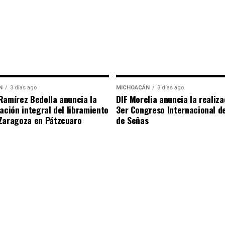
N
3 días ago
MICHOACÁN
3 días ago
Ramírez Bedolla anuncia la
DIF Morelia anuncia la realiza
tación integral del libramiento
3er Congreso Internacional d
Zaragoza en Pátzcuaro
de Señas