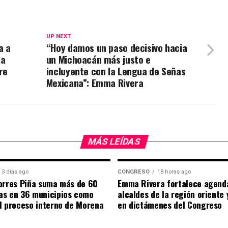
UP NEXT
a a
“Hoy damos un paso decisivo hacia
la
un Michoacán más justo e
re
incluyente con la Lengua de Señas
Mexicana”: Emma Rivera
MÁS LEÍDAS
3 días ago
CONGRESO
18 horas ago
orres Piña suma más de 60
Emma Rivera fortalece agend
as en 36 municipios como
alcaldes de la región oriente
l proceso interno de Morena
en dictámenes del Congreso