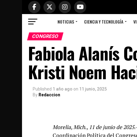
NOTICIAS
CIENCIA Y TECNOLOGÍA
VI
CONGRESO
Fabiola Alanís 
Kristi Noem Hac
Published
1 año ago
on
11 junio, 2025
By
Redaccion
Morelia, Mich., 11 de junio de 2025
.
Coordinación Política del Congres