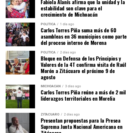
Fabiola Alanís afirma que la unidad y la
estabilidad son clave para el
crecimiento de Michoacán
Me gusta esto:
POLÍTICA
1 día ago
Carlos Torres Piña suma más de 60
asambleas en 36 municipios como parte
del proceso interno de Morena
POLÍTICA
2 días ago
Bloque en Defensa de los Principios y
Relacionado
Valores de la 4T confirma visita de Raúl
Morón a Zitácuaro el próximo 9 de
agosto
MICHOACÁN
3 días ago
Carlos Torres Piña reúne a más de 2 mil
Diputada Giulianna Bugarini
Giulianna Bugarini:
liderazgos territoriales en Morelia
asume la coordinación de
Ciberacoso tipificado como
Morena en el Congreso de
delito en Michoacán
Michoacán
26 noviembre, 2025
ZITÁCUARO
2 días ago
Presentan propuestas para la Presea
En "Congreso"
16 junio, 2026
Suprema Junta Nacional Americana en
En "Política"
Zitácuaro