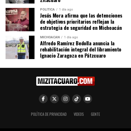
POLÍTICA
1 día ago
Jesús Mora afirma que las detenciones
de objetivos prioritarios reflejan la
estrategia de seguridad en Michoacán
Giulianna Bugarini Destaca
MICHOACÁN
1 día ago
Avances Legislativos en
Alfredo Ramírez Bedolla anuncia la
Michoacán por el Día de la
rehabilitación integral del libramiento
Eliminación de la Violencia
Ignacio Zaragoza en Pátzcuaro
contra las Mujeres
25 noviembre, 2025
En "Congreso"
RELATED TOPICS:
UP NEXT
Emma Rivera convoca a la unidad en Michoacán para
respaldar la postura federal ante la revisión del T-MEC
POLÍTICA DE PRIVACIDAD
VIDEOS
GENTE
DON'T MISS
Derechos político-electorales: Tribunal Electoral emite
resolución clave para alcaldes en Michoacán