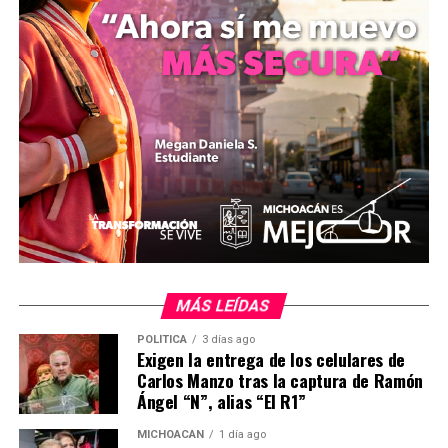
en la entidad.
Por su parte, las representantes del Colegio de
Abogadas expusieron sus perspectivas sobre las
necesidades jurídicas actuales de la ciudadanía,
acordando mantener mesas de trabajo continuas para
revisar las propuestas que se presenten ante el Pleno.
mizitacuaro
Comparte con:
MÁS LEÍDAS
POLÍTICA
3 días ago
Exigen la entrega de los celulares de
Carlos Manzo tras la captura de Ramón
Ángel “N”, alias “El R1”
MICHOACÁN
1 día ago