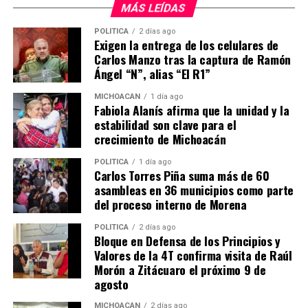
anteriores. Finalmente, Belinda Iturbide Díaz, de
MÁS LEÍDAS
MORENA, resaltó el respaldo a reformas
POLÍTICA
2 días ago
constitucionales históricas y el compromiso de avanzar
Exigen la entrega de los celulares de
hacia el “segundo piso de la Transformación”.
Carlos Manzo tras la captura de Ramón
Ángel “N”, alias “El R1”
Con este acto, el Congreso de Michoacán dio inicio
formal al Segundo Año Legislativo, con la promesa de
MICHOACÁN
1 día ago
Fabiola Alanís afirma que la unidad y la
legislar de manera responsable en beneficio de las y los
estabilidad son clave para el
michoacanos.
crecimiento de Michoacán
POLÍTICA
1 día ago
Carlos Torres Piña suma más de 60
Comparte con:
asambleas en 36 municipios como parte
del proceso interno de Morena
POLÍTICA
2 días ago
Bloque en Defensa de los Principios y
Valores de la 4T confirma visita de Raúl
Morón a Zitácuaro el próximo 9 de
agosto
MICHOACÁN
2 días ago