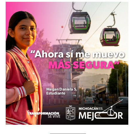
asegurando que sus acciones estarán fundamentadas en
la legalidad. Conrado Paz Torres, del PRD, enfatizó la
importancia de legislar con sensibilidad social y un
enfoque de servicio.
Marco Polo Aguirre Chávez, de la Representación
Parlamentaria, abogó por el diálogo plural y la
construcción colectiva, mientras que Antonio Salas
Valencia, del PAN, subrayó la necesidad de reconocer
diferencias y escuchar a la oposición sin obstaculizar el
avance del gobierno. Reyes Galindo Pedraza, del Partido
del Trabajo, reiteró su compromiso contra la
corrupción, señalando que esta no solo afecta recursos,
sino también el futuro y la dignidad de la ciudadanía.
Sandra Arreola Ruíz, del PVEM, expresó su orgullo por
los logros del primer año, destacando que esta
legislatura se posiciona como una de las más
productivas en comparación con periodos completos