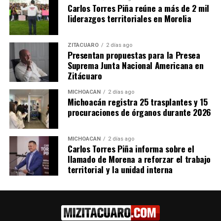
Carlos Torres Piña reúne a más de 2 mil
liderazgos territoriales en Morelia
Me gusta esto:
ZITÁCUARO
2 días ago
Presentan propuestas para la Presea
Suprema Junta Nacional Americana en
Zitácuaro
MICHOACÁN
2 días ago
Relacionado
Michoacán registra 25 trasplantes y 15
procuraciones de órganos durante 2026
MICHOACÁN
2 días ago
Carlos Torres Piña informa sobre el
llamado de Morena a reforzar el trabajo
Asiste Bedolla a la
Acude Torres Piña a inicio de
instalación de la
Segundo Año Legislativo
territorial y la unidad interna
Septuagésima Sexta
15 septiembre, 2022
En "Michoacán"
Legislatura y Apertura del
Primer Año Legislativo
15 septiembre, 2024
En "Michoacán"