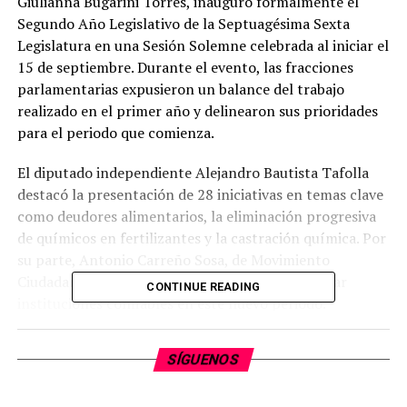
Giulianna Bugarini Torres, inauguró formalmente el
Segundo Año Legislativo de la Septuagésima Sexta
Legislatura en una Sesión Solemne celebrada al iniciar el
15 de septiembre. Durante el evento, las fracciones
parlamentarias expusieron un balance del trabajo
realizado en el primer año y delinearon sus prioridades
para el periodo que comienza.
El diputado independiente Alejandro Bautista Tafolla
destacó la presentación de 28 iniciativas en temas clave
como deudores alimentarios, la eliminación progresiva
de químicos en fertilizantes y la castración química. Por
su parte, Antonio Carreño Sosa, de Movimiento
Ciudadano, llamó a superar divisiones y consolidar
CONTINUE READING
instituciones confiables en este nuevo periodo.
Adriana Campos Huirache, del PRI, reafirmó el
SÍGUENOS
compromiso de su grupo con el respeto a las
instituciones, la división de poderes y la democracia,