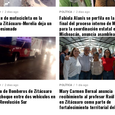
D
2 días ago
POLÍTICA
2 días ago
e de motocicleta en la
Fabiola Alanís se perfila en la
a Zitácuaro-Morelia deja un
final del proceso interno de 
lesionado
para la coordinación estatal 
Michoacán, anuncia asamblea
Zitácuaro
D
2 días ago
POLÍTICA
1 día ago
o de Bomberos de Zitácuaro
Mary Carmen Bernal anuncia
choque entre dos vehículos en
recibimiento al profesor Raú
Revolución Sur
en Zitácuaro como parte de
fortalecimiento territorial de