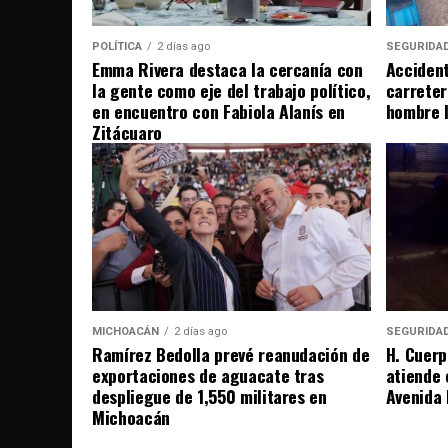
POLÍTICA
2 días ago
SEGURIDA
Emma Rivera destaca la cercanía con
Accident
la gente como eje del trabajo político,
carreter
en encuentro con Fabiola Alanís en
hombre 
Zitácuaro
MICHOACÁN
2 días ago
SEGURIDA
Ramírez Bedolla prevé reanudación de
H. Cuerp
exportaciones de aguacate tras
atiende 
despliegue de 1,550 militares en
Avenida 
Michoacán