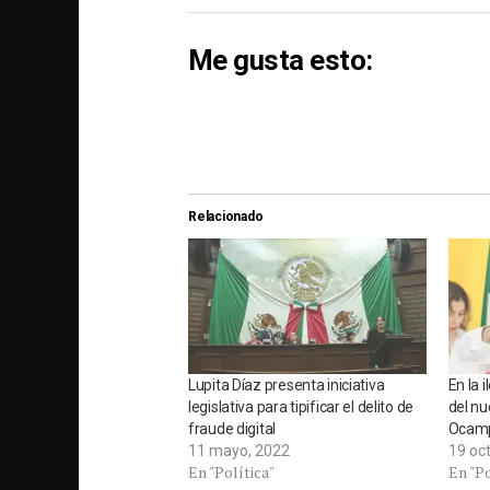
Me gusta esto:
Relacionado
Lupita Díaz presenta iniciativa
En la 
legislativa para tipificar el delito de
del nu
fraude digital
Ocam
11 mayo, 2022
19 oc
En "Política"
En "Po