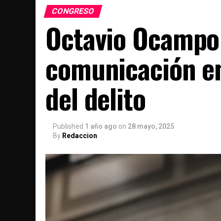
CONGRESO
Octavio Ocampo 
comunicación en
del delito
Published
1 año ago
on
28 mayo, 2025
By
Redaccion