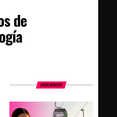
os de
ogía
SÍGUENOS