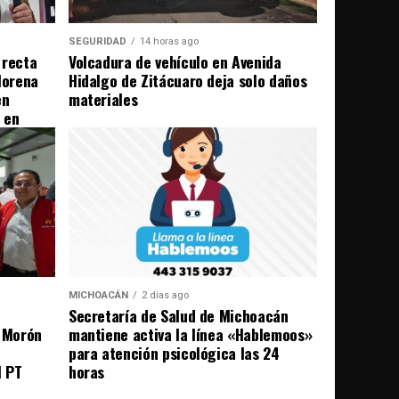
SEGURIDAD
14 horas ago
 recta
Volcadura de vehículo en Avenida
Morena
Hidalgo de Zitácuaro deja solo daños
en
materiales
 en
MICHOACÁN
2 días ago
Secretaría de Salud de Michoacán
l Morón
mantiene activa la línea «Hablemoos»
para atención psicológica las 24
l PT
horas