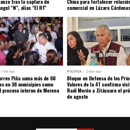
anzo tras la captura de
China para fortalecer relació
gel “N”, alias “El R1”
comercial en Lázaro Cárdena
1 día ago
POLÍTICA
2 días ago
orres Piña suma más de 60
Bloque en Defensa de los Prin
as en 36 municipios como
Valores de la 4T confirma visi
l proceso interno de Morena
Raúl Morón a Zitácuaro el pr
de agosto