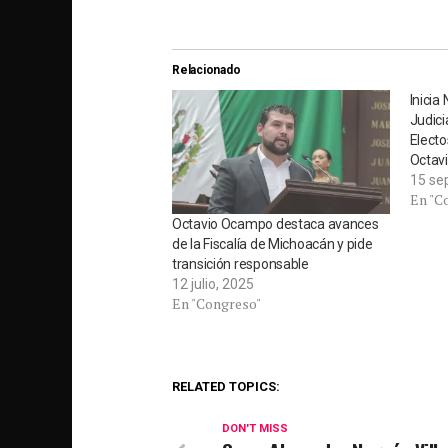
Relacionado
Inicia
Judic
Electo
Octav
15 se
En "C
Octavio Ocampo destaca avances
de la Fiscalía de Michoacán y pide
transición responsable
12 julio, 2025
En "Congreso"
RELATED TOPICS:
DON'T MISS