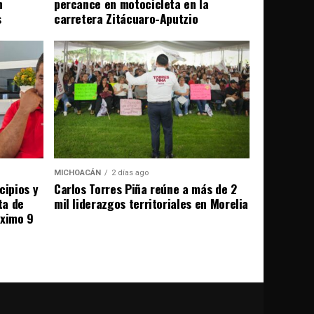
n
percance en motocicleta en la
s
carretera Zitácuaro-Aputzio
MICHOACÁN
2 días ago
cipios y
Carlos Torres Piña reúne a más de 2
ta de
mil liderazgos territoriales en Morelia
óximo 9