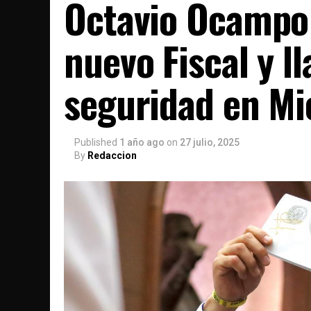
Octavio Ocampo 
nuevo Fiscal y l
seguridad en M
Published
1 año ago
on
27 julio, 2025
By
Redaccion