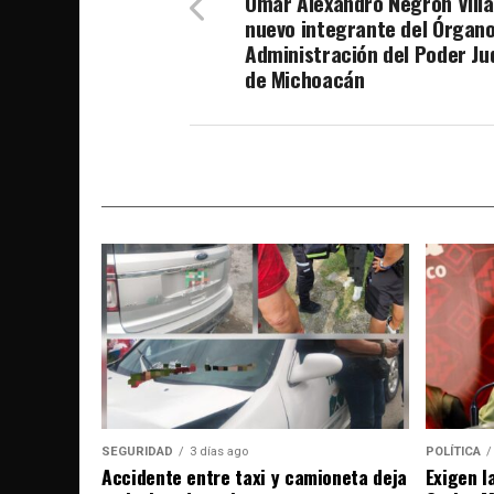
Omar Alexandro Negrón Villa
nuevo integrante del Órgan
Administración del Poder Jud
de Michoacán
SEGURIDAD
3 días ago
POLÍTICA
Accidente entre taxi y camioneta deja
Exigen l