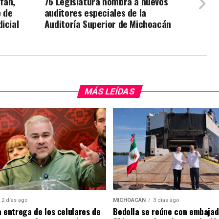
fán,
76 Legislatura nombra a nuevos
o de
auditores especiales de la
icial
Auditoría Superior de Michoacán
MÁS LEÍDAS
2 días ago
MICHOACÁN
3 días ago
a entrega de los celulares de
Bedolla se reúne con embajad