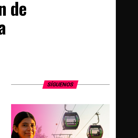
n de
a
SÍGUENOS