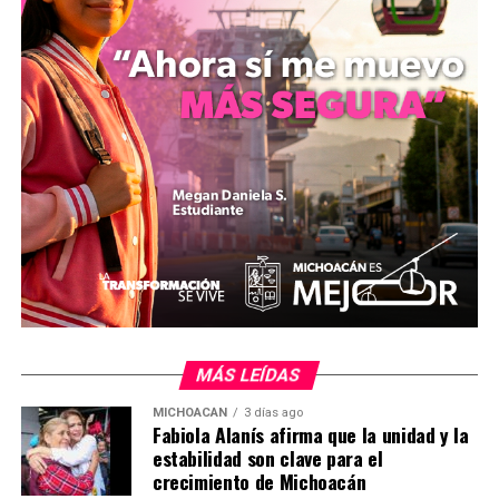
diversas manifestaciones de violencia, incluyendo el uso
de artefactos explosivos y drones, por lo que consideró
necesario que el Congreso estatal asuma la
responsabilidad de visibilizar y sancionar legalmente la
violencia de dominación territorial.
mizitacuaro.
Comparte con:
MÁS LEÍDAS
MICHOACÁN
3 días ago
Fabiola Alanís afirma que la unidad y la
estabilidad son clave para el
crecimiento de Michoacán