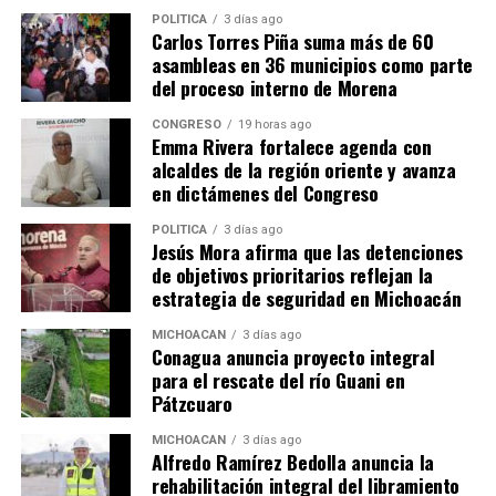
Me gusta esto:
POLÍTICA
3 días ago
Carlos Torres Piña suma más de 60
asambleas en 36 municipios como parte
del proceso interno de Morena
CONGRESO
19 horas ago
Emma Rivera fortalece agenda con
alcaldes de la región oriente y avanza
Relacionado
en dictámenes del Congreso
POLÍTICA
3 días ago
Jesús Mora afirma que las detenciones
de objetivos prioritarios reflejan la
estrategia de seguridad en Michoacán
Es de reconocer la decisión
Niñas y niños, las mayores
MICHOACÁN
3 días ago
de visibilizar y atender el
víctimas del desplazamiento
Conagua anuncia proyecto integral
desplazamiento forzado en
forzado: Julieta Gallardo
para el rescate del río Guani en
Michoacán: Hernández Peña
5 agosto, 2022
Pátzcuaro
En "Congreso"
13 abril, 2022
En "Política"
MICHOACÁN
3 días ago
Alfredo Ramírez Bedolla anuncia la
rehabilitación integral del libramiento