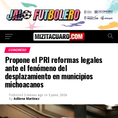
CONGRESO
Propone el PRI reformas legales
ante el fenómeno del
desplazamiento en municipios
michoacanos
Published
2 meses ago
on
3 junio, 2026
By
Adilene Martínez