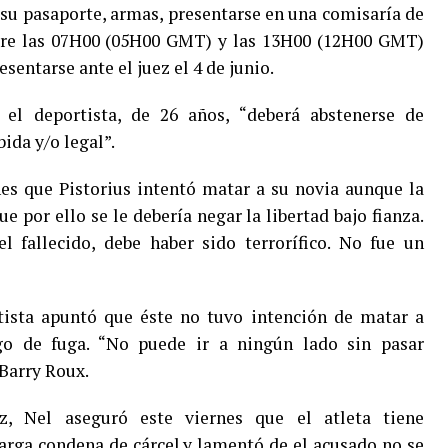
 su pasaporte, armas, presentarse en una comisaría de
entre las 07H00 (05H00 GMT) y las 13H00 (12H00 GMT)
esentarse ante el juez el 4 de junio.
el deportista, de 26 años, “deberá abstenerse de
ida y/o legal”.
rnes que Pistorius intentó matar a su novia aunque la
 por ello se le debería negar la libertad bajo fianza.
l fallecido, debe haber sido terrorífico. No fue un
rtista apuntó que éste no tuvo intención de matar a
o de fuga. “No puede ir a ningún lado sin pasar
Barry Roux.
z, Nel aseguró este viernes que el atleta tiene
arga condena de cárcel.y lamentó de el acusado no se