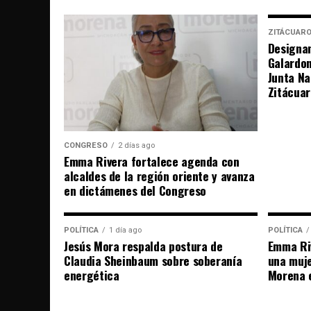
ZITÁCUAR
Designan
Galardo
Junta Na
Zitácuar
CONGRESO
2 días ago
Emma Rivera fortalece agenda con
alcaldes de la región oriente y avanza
en dictámenes del Congreso
POLÍTICA
1 día ago
POLÍTICA
Jesús Mora respalda postura de
Emma Riv
Claudia Sheinbaum sobre soberanía
una muje
energética
Morena 