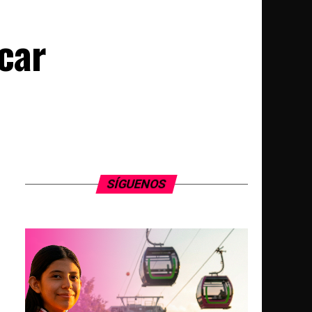
scar
SÍGUENOS