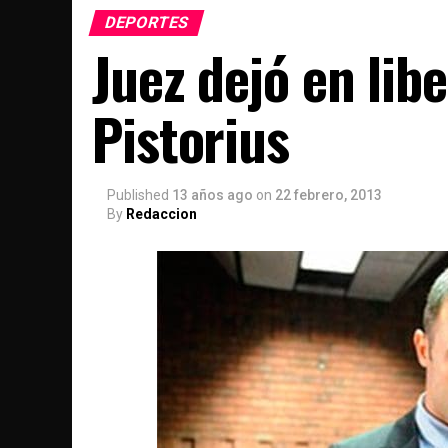
DEPORTES
Juez dejó en lib
Pistorius
Published
13 años ago
on
22 febrero, 2013
By
Redaccion