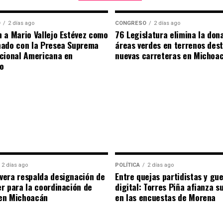
O
2 días ago
CONGRESO
2 días ago
 a Mario Vallejo Estévez como
76 Legislatura elimina la don
nado con la Presea Suprema
áreas verdes en terrenos des
cional Americana en
nuevas carreteras en Michoa
o
2 días ago
POLÍTICA
2 días ago
era respalda designación de
Entre quejas partidistas y gu
r para la coordinación de
digital: Torres Piña afianza s
en Michoacán
en las encuestas de Morena