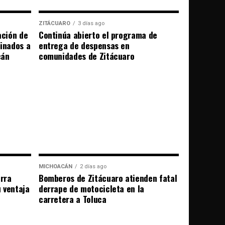
ZITÁCUARO
3 días ago
ación de
Continúa abierto el programa de
tinados a
entrega de despensas en
cán
comunidades de Zitácuaro
MICHOACÁN
2 días ago
erra
Bomberos de Zitácuaro atienden fatal
u ventaja
derrape de motocicleta en la
carretera a Toluca