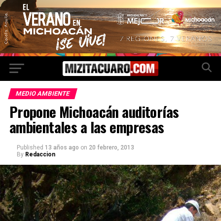
MEDIO AMBIENTE
Propone Michoacán auditorías
ambientales a las empresas
Published
13 años ago
on
20 febrero, 2013
By
Redaccion