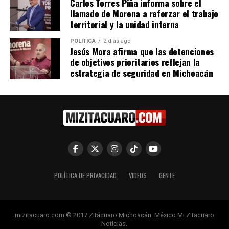
Carlos Torres Piña informa sobre el
llamado de Morena a reforzar el trabajo
territorial y la unidad interna
POLÍTICA
2 días ago
Jesús Mora afirma que las detenciones
de objetivos prioritarios reflejan la
estrategia de seguridad en Michoacán
Me gusta esto:
POLÍTICA DE PRIVACIDAD
VIDEOS
GENTE
Relacionado
mizitacuaro.com © 2017 Zitácuaro Michoacán. México Mi Zitacuaro
Noticias.