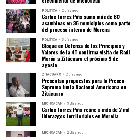
crecimiento de Michoacán
AZ Noticias – Exhibe regidora despilfarros
millonarios en diversos gastos superfluos del
POLÍTICA
2 días ago
Carlos Torres Piña suma más de 60
gobierno municipal
asambleas en 36 municipios como parte
Meridiano Vallarta – Vallartenses indignados por
del proceso interno de Morena
saqueo de Luis Munguía
POLÍTICA
3 días ago
Bloque en Defensa de los Principios y
Milenio – Melissa Madero acusa opacidad
Valores de la 4T confirma visita de Raúl
financiera en Puerto Vallarta y solicita juicio
Morón a Zitácuaro el próximo 9 de
político contra alcalde
agosto
​En este
Reporte en video del Canal de la Universidad de
ZITÁCUARO
2 días ago
Presentan propuestas para la Presea
Guadalajara
se puede escuchar directamente la
Suprema Junta Nacional Americana en
intervención de la regidora Melissa Madero durante la
Zitácuaro
sesión de cabildo donde detalla las facturas, licitaciones
y los montos específicos asignados a la compra de los
MICHOACÁN
3 días ago
Carlos Torres Piña reúne a más de 2 mil
alimentos y el mobiliario de lujo.
liderazgos territoriales en Morelia
MICHOACÁN
2 días ago
Comparte con: