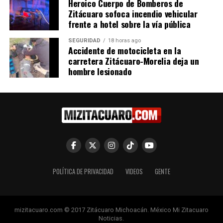
Heroico Cuerpo de Bomberos de
Zitácuaro sofoca incendio vehicular
RELATED TOPICS:
frente a hotel sobre la vía pública
UP NEXT
SEGURIDAD
18 horas ago
Miguel Ángel Osorio Chong en pocas palabras le dice a
Accidente de motocicleta en la
la CNTE cuidadito con seguir porque ya me conocerán
carretera Zitácuaro-Morelia deja un
hombre lesionado
DON'T MISS
Tijuana encarcela a 298 por sobornar
POLÍTICA DE PRIVACIDAD
VIDEOS
GENTE
mizitacuaro.com © 2017 Zitácuaro Michoacán. México Mi Zitacuaro
Noticias.