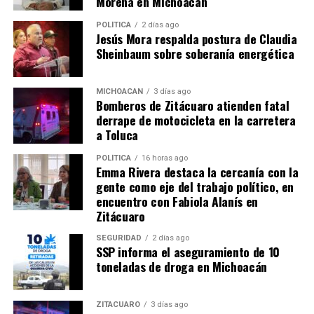
Morena en Michoacán
POLÍTICA
2 días ago
Jesús Mora respalda postura de Claudia
Maestros de la CNTE toman
La CNTE evidencia que se
Sheinbaum sobre soberanía energética
Presidencia Municipal de
trata de un problema político
Juárez, Michoacán; edil
31 enero, 2019
En "Política"
atiende comisión de
MICHOACÁN
3 días ago
Bomberos de Zitácuaro atienden fatal
representantes
derrape de motocicleta en la carretera
19 marzo, 2026
a Toluca
En "Regionales"
POLÍTICA
16 horas ago
Emma Rivera destaca la cercanía con la
gente como eje del trabajo político, en
encuentro con Fabiola Alanís en
Zitácuaro
La CNDH le responde a
SEGURIDAD
2 días ago
AMLO: No mediará en
SSP informa el aseguramiento de 10
conflicto de la CNTE; el
toneladas de droga en Michoacán
Gobierno “no puede delegar”
9 febrero, 2019
En "México"
ZITÁCUARO
3 días ago