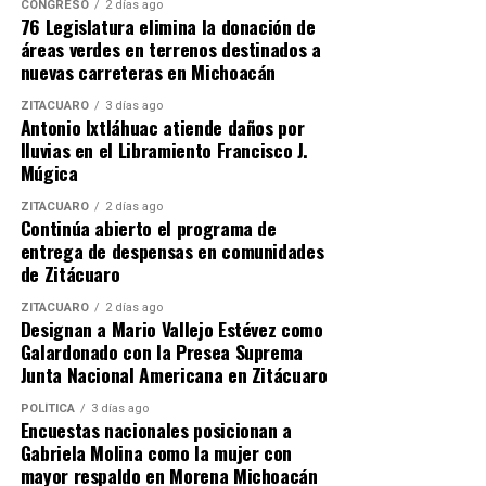
consecutiva entre mayo y junio de 2026, cubriendo
CONGRESO
2 días ago
76 Legislatura elimina la donación de
tanto las declaraciones ministeriales presenciales como
áreas verdes en terrenos destinados a
las notas diplomáticas bilaterales.
nuevas carreteras en Michoacán
​Qué establecen las resoluciones
ZITÁCUARO
3 días ago
Antonio Ixtláhuac atiende daños por
oficiales
lluvias en el Libramiento Francisco J.
Múgica
​El proceso de reserva institucional se divide en dos
ZITÁCUARO
2 días ago
vertientes jurídicas:
Continúa abierto el programa de
entrega de despensas en comunidades
de Zitácuaro
La Declaración Ministerial (FGR):
La Fiscalía
General de la República determinó clasificar
ZITÁCUARO
2 días ago
como confidencial y reservada la totalidad de la
Designan a Mario Vallejo Estévez como
Galardonado con la Presea Suprema
declaración jurídica rendida por Rubén Rocha
Junta Nacional Americana en Zitácuaro
Moya en mayo de 2026 en calidad de
imputado/testigo. El argumento técnico de la
POLÍTICA
3 días ago
Encuestas nacionales posicionan a
FGR señala que la difusión de los
Gabriela Molina como la mujer con
cuestionamientos, datos de prueba y respuestas
mayor respaldo en Morena Michoacán
del exmandatario estatal vulneraría las líneas de