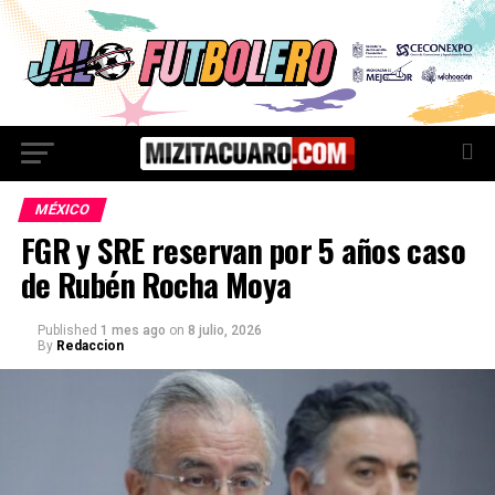
MÉXICO
FGR y SRE reservan por 5 años caso
de Rubén Rocha Moya
Published
1 mes ago
on
8 julio, 2026
By
Redaccion