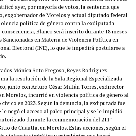
atificó ayer, por mayoría de votos, la sentencia que
, exgobernador de Morelos y actual diputado federal
olencia política de género contra la exdiputada
 consecuencia, Blanco será inscrito durante 18 meses
s Sancionadas en Materia de Violencia Política en
onal Electoral (INE), lo que le impedirá postularse a
do.
strados Mónica Soto Fregoso, Reyes Rodríguez
ma la resolución de la Sala Regional Especializada
o, junto con Arturo César Millán Torres, exdirector
n Morelos, incurrió en violencia política de género al
 cívico en 2023. Según la denuncia, la exdiputada fue
le negó el acceso al palco principal y se le impidió
autorizado durante la conmemoración del 211°
tio de Cuautla, en Morelos. Estas acciones, según el
de violencia simbólica y psicológica que buscó