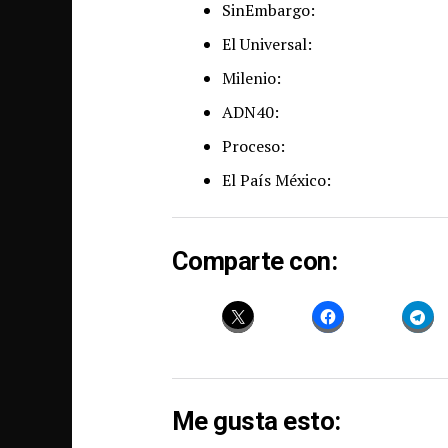
SinEmbargo:
El Universal:
Milenio:
ADN40:
Proceso:
El País México:
Comparte con:
Me gusta esto: