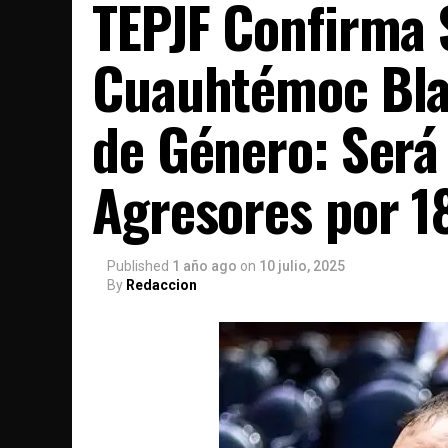
TEPJF Confirma 
Cuauhtémoc Blan
de Género: Será 
Agresores por 1
Published
1 año ago
on
10 julio, 2025
By
Redaccion