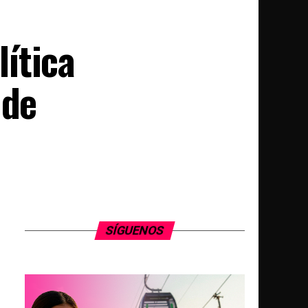
ítica
 de
SÍGUENOS