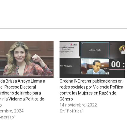
da Brissa Arroyo Llama a
Ordena INE retirar publicaciones en
r el Proceso Electoral
redes sociales por Violencia Política
rdinario de Irimbo para
contra las Mujeres en Razón de
ir la Violencia Política de
Género
o
14 noviembre, 2022
En "Política"
iembre, 2024
ongreso"