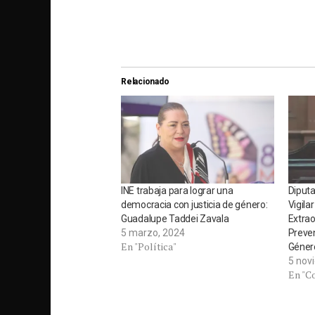
Relacionado
INE trabaja para lograr una
Diputa
democracia con justicia de género:
Vigila
Guadalupe Taddei Zavala
Extrao
5 marzo, 2024
Preven
En "Política"
Géner
5 nov
En "C