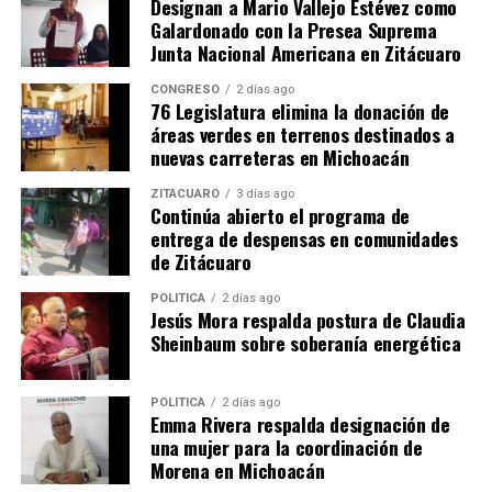
Designan a Mario Vallejo Estévez como
Galardonado con la Presea Suprema
Junta Nacional Americana en Zitácuaro
Me gusta esto:
CONGRESO
2 días ago
76 Legislatura elimina la donación de
áreas verdes en terrenos destinados a
nuevas carreteras en Michoacán
ZITÁCUARO
3 días ago
Continúa abierto el programa de
entrega de despensas en comunidades
Relacionado
de Zitácuaro
POLÍTICA
2 días ago
Jesús Mora respalda postura de Claudia
Sheinbaum sobre soberanía energética
Daniela De Los Santos
Asiste Gobernador a toma
Torres y el Arzobispo de
de posesión de Monseñor
POLÍTICA
2 días ago
Emma Rivera respalda designación de
Morelia, Carlos Garfias
Carlos Garfias como
una mujer para la coordinación de
Merlos en Diálogo para la
Arzobispo de Morelia
Morena en Michoacán
Paz en Michoacán
18 enero, 2017
En "Michoacán"
20 marzo, 2024