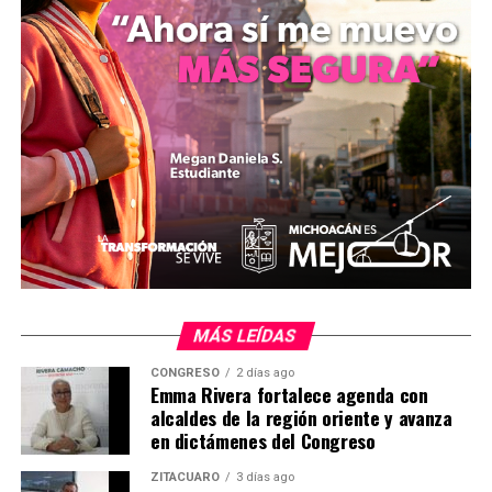
resultados, está basada en acciones de inteligencia y la
persecución del delito, para detener y llevar ante los
tribunales a todo aquel que atente contra los
michoacanos”, detalló el mandatario estatal.
Hay ejemplos claros en otros países, que convocar al
diálogo a los delincuentes no sirve de nada, porque la
pacificación se construye con la firmeza de las
instituciones del estado y no desde la complicidad,
manifestó el gobernador.
Comparte con:
MÁS LEÍDAS
CONGRESO
2 días ago
Emma Rivera fortalece agenda con
alcaldes de la región oriente y avanza
en dictámenes del Congreso
ZITÁCUARO
3 días ago