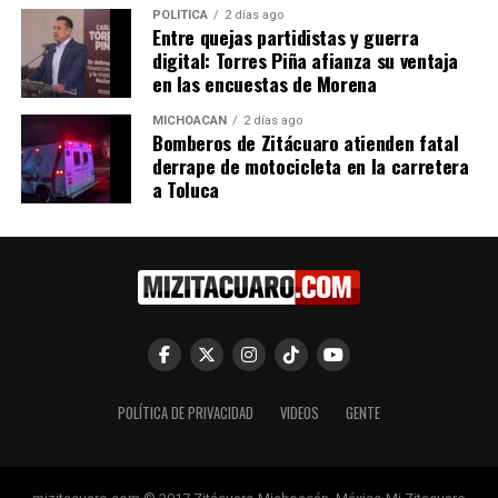
POLÍTICA
2 días ago
En "Congreso"
Entre quejas partidistas y guerra
digital: Torres Piña afianza su ventaja
en las encuestas de Morena
MICHOACÁN
2 días ago
Bomberos de Zitácuaro atienden fatal
derrape de motocicleta en la carretera
Bedolla toma protesta al
a Toluca
Consejo Michoacano para la
Construcción de la Paz y la
Reconciliación
16 mayo, 2022
En "Michoacán"
RELATED TOPICS:
ARTICULO DESTACADO
UP NEXT
POLÍTICA DE PRIVACIDAD
VIDEOS
GENTE
Michoacán Concluye con Éxito Tercer Ciclo Escolar
Completo en Más de 15 Años
DON'T MISS