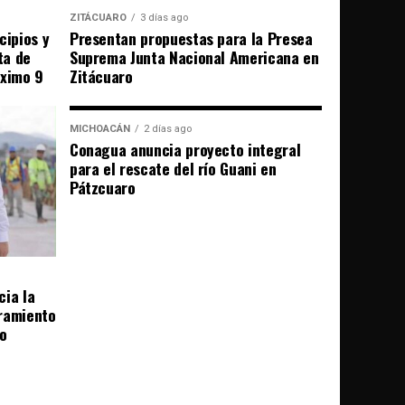
ZITÁCUARO
3 días ago
cipios y
Presentan propuestas para la Presea
ta de
Suprema Junta Nacional Americana en
óximo 9
Zitácuaro
MICHOACÁN
2 días ago
Conagua anuncia proyecto integral
para el rescate del río Guani en
Pátzcuaro
cia la
bramiento
ro