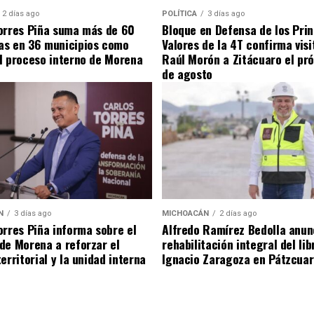
2 días ago
POLÍTICA
3 días ago
orres Piña suma más de 60
Bloque en Defensa de los Prin
as en 36 municipios como
Valores de la 4T confirma visi
l proceso interno de Morena
Raúl Morón a Zitácuaro el pr
de agosto
N
3 días ago
MICHOACÁN
2 días ago
orres Piña informa sobre el
Alfredo Ramírez Bedolla anun
de Morena a reforzar el
rehabilitación integral del li
erritorial y la unidad interna
Ignacio Zaragoza en Pátzcua