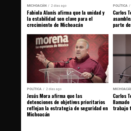
MICHOACÁN
2 días ago
POLÍTICA
Fabiola Alanís afirma que la unidad y
Carlos T
la estabilidad son clave para el
asamble
crecimiento de Michoacán
parte de
POLÍTICA
2 días ago
MICHOACÁ
Jesús Mora afirma que las
Carlos T
detenciones de objetivos prioritarios
llamado 
reflejan la estrategia de seguridad en
trabajo t
Michoacán