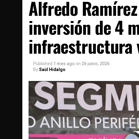
Alfredo Ramírez
inversión de 4 
infraestructura 
Published
1 mes ago
on
26 junio, 2026
By
Saúl Hidalgo