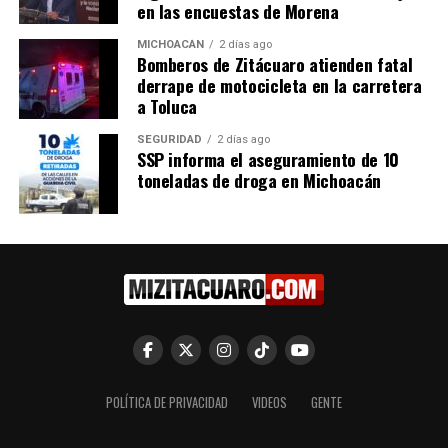
en las encuestas de Morena
Jalo Futbolero
Futbolero” en Morelia
12 junio, 2026
8 junio, 2026
En "Michoacán"
En "Michoacán"
MICHOACÁN
2 días ago
Bomberos de Zitácuaro atienden fatal
derrape de motocicleta en la carretera
a Toluca
SEGURIDAD
2 días ago
SSP informa el aseguramiento de 10
toneladas de droga en Michoacán
Alfredo Ramírez Bedolla
reporta asistencia récord y
derrama de 84 millones de
pesos por el Jalo Futbolero y
el Festival Michoacán de
Origen
20 julio, 2026
En "Michoacán"
RELATED TOPICS:
POLÍTICA DE PRIVACIDAD
VIDEOS
GENTE
UP NEXT
Raúl Morón encabeza las preferencias internas de