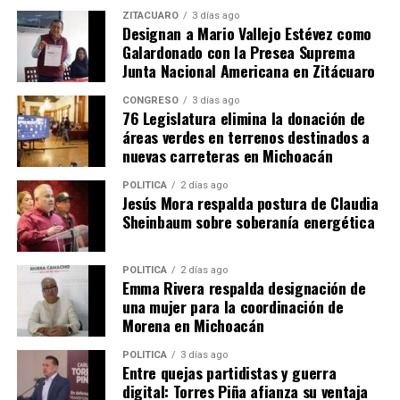
ZITÁCUARO
3 días ago
Designan a Mario Vallejo Estévez como
Galardonado con la Presea Suprema
Junta Nacional Americana en Zitácuaro
Me gusta esto:
CONGRESO
3 días ago
76 Legislatura elimina la donación de
áreas verdes en terrenos destinados a
nuevas carreteras en Michoacán
POLÍTICA
2 días ago
Jesús Mora respalda postura de Claudia
Sheinbaum sobre soberanía energética
Relacionado
POLÍTICA
2 días ago
Emma Rivera respalda designación de
una mujer para la coordinación de
Morena en Michoacán
El gobernador Alfredo
El gobernador Alfredo
Ramírez Bedolla destaca la
Ramírez Bedolla anuncia
POLÍTICA
3 días ago
Entre quejas partidistas y guerra
participación de cocineras
cartelera de conciertos
digital: Torres Piña afianza su ventaja
tradicionales en el evento
gratuitos para el “Jalo