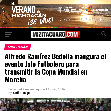
MICHOACÁN
Alfredo Ramírez Bedolla inaugura el
evento Jalo Futbolero para
transmitir la Copa Mundial en
Morelia
Published
2 meses ago
on
12 junio, 2026
By
Saúl Hidalgo