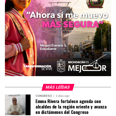
productores locales, un área de juegos mecánicos y una
cartelera de conciertos musicales programados en el
Palacio del Arte.
MiZitácuaro
.
Comparte con:
MÁS LEÍDAS
CONGRESO
2 días ago
Emma Rivera fortalece agenda con
alcaldes de la región oriente y avanza
en dictámenes del Congreso