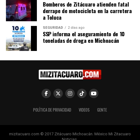
Bomberos de Zitácuaro atienden fatal
derrape de motocicleta en la carretera
a Toluca
SEGURIDAD
2 días ago
SSP informa el aseguramiento de 10
Relacionado
toneladas de droga en Michoacán
Incremento a
Sí Financia y Canaco
infraestructura, de lo más
Servytur van por el
destacable en la propuesta
crecimiento empresarial de
presupuestal para el 2023:
Morelia
Canaco Servytur Morelia
14 octubre, 2023
En "Michoacán"
20 diciembre, 2022
POLÍTICA DE PRIVACIDAD
VIDEOS
GENTE
En "Michoacán"
mizitacuaro.com © 2017 Zitácuaro Michoacán. México Mi Zitacuaro
Noticias.