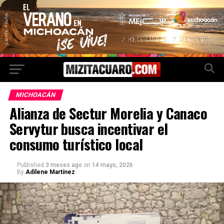
MICHOACÁN
Alianza de Sectur Morelia y Canaco
Servytur busca incentivar el
consumo turístico local
Published
3 meses ago
on
14 mayo, 2026
By
Adilene Martínez