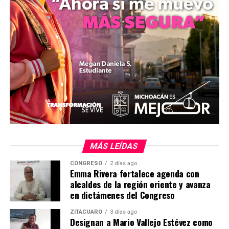
Durante los días señalados, los usuarios podrán adquirir
promociones y servicios que tendrán vigencia en
distintas temporadas del año. El ayuntamiento de
Alfonso Martínez Alcázar indicó que estas acciones
forman parte de una política pública orientada al
desarrollo económico sostenible y al trabajo conjunto
con la iniciativa privada para consolidar la
infraestructura comercial de la región.
MÁS LEÍDAS
CONGRESO
2 días ago
Emma Rivera fortalece agenda con
alcaldes de la región oriente y avanza
en dictámenes del Congreso
ZITÁCUARO
3 días ago
Designan a Mario Vallejo Estévez como