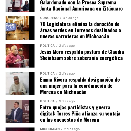
Galardonado con la Presea Suprema
Junta Nacional Americana en Zitácuaro
CONGRESO
3 días ago
76 Legislatura elimina la donación de
áreas verdes en terrenos destinados a
mizitacuaro
nuevas carreteras en Michoacán
POLÍTICA
2 días ago
Jesús Mora respalda postura de Claudia
Comparte con:
Sheinbaum sobre soberanía energética
POLÍTICA
2 días ago
Emma Rivera respalda designación de
una mujer para la coordinación de
Morena en Michoacán
POLÍTICA
3 días ago
Entre quejas partidistas y guerra
digital: Torres Piña afianza su ventaja
en las encuestas de Morena
Me gusta esto:
MICHOACÁN
2 días ago