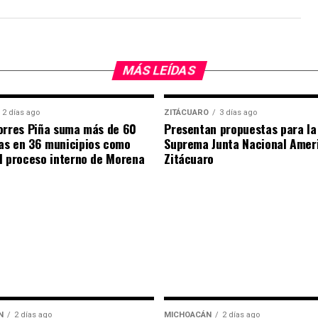
MÁS LEÍDAS
2 días ago
ZITÁCUARO
3 días ago
orres Piña suma más de 60
Presentan propuestas para la
as en 36 municipios como
Suprema Junta Nacional Amer
l proceso interno de Morena
Zitácuaro
N
2 días ago
MICHOACÁN
2 días ago