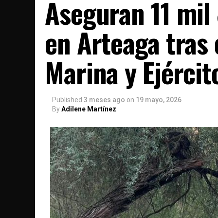
Aseguran 11 mil
en Arteaga tras 
Marina y Ejércit
Published
3 meses ago
on
19 mayo, 2026
By
Adilene Martínez