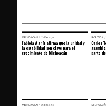
MICHOACÁN
2 días ago
POLÍTICA
Fabiola Alanís afirma que la unidad y
Carlos T
la estabilidad son clave para el
asamble
crecimiento de Michoacán
parte de
MICHOACÁN
2 días ago
MICHOACÁ