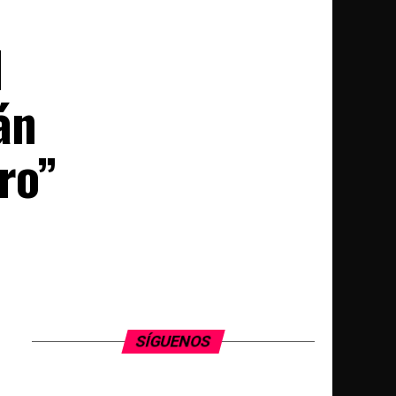
l
án
ro”
SÍGUENOS