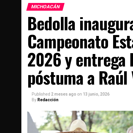
MICHOACÁN
Bedolla inaugur
Campeonato Est
2026 y entrega 
póstuma a Raúl 
Published
2 meses ago
on
13 junio, 2026
By
Redacción