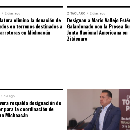
O
2 días ago
ZITÁCUARO
2 días ago
latura elimina la donación de
Designan a Mario Vallejo Est
rdes en terrenos destinados a
Galardonado con la Presea S
carreteras en Michoacán
Junta Nacional Americana en
Zitácuaro
1 día ago
era respalda designación de
r para la coordinación de
en Michoacán