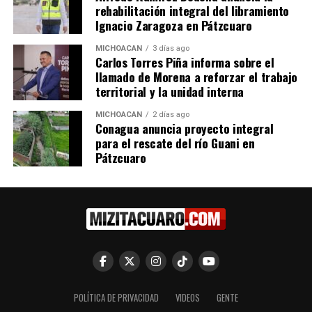
rehabilitación integral del libramiento
Ignacio Zaragoza en Pátzcuaro
MICHOACÁN
3 días ago
Brissa Arroyo promueve
En Tzintzuntzan, Brissa
Carlos Torres Piña informa sobre el
participación social en zonas
Arroyo afirma estar
llamado de Morena a reforzar el trabajo
vulnerables
“Ayudando en serio a las
territorial y la unidad interna
2 julio, 2026
comunidades y
En "Congreso"
construyendo paz”
MICHOACÁN
2 días ago
2 diciembre, 2025
Conagua anuncia proyecto integral
En "Michoacán"
para el rescate del río Guani en
Pátzcuaro
La diputada Brissa Arroyo
promueve red de apoyo y
gestión social desde el
Congreso del Estado
28 julio, 2026
POLÍTICA DE PRIVACIDAD
VIDEOS
GENTE
En "Congreso"