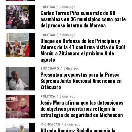
POLÍTICA
2 días ago
Comparte con:
Carlos Torres Piña suma más de 60
asambleas en 36 municipios como parte
del proceso interno de Morena
POLÍTICA
3 días ago
Bloque en Defensa de los Principios y
Valores de la 4T confirma visita de Raúl
Morón a Zitácuaro el próximo 9 de
agosto
ZITÁCUARO
3 días ago
Me gusta esto:
Presentan propuestas para la Presea
Suprema Junta Nacional Americana en
Zitácuaro
POLÍTICA
2 días ago
Jesús Mora afirma que las detenciones
de objetivos prioritarios reflejan la
estrategia de seguridad en Michoacán
Relacionado
MICHOACÁN
2 días ago
Alfredo Ramírez Bedolla anuncia la