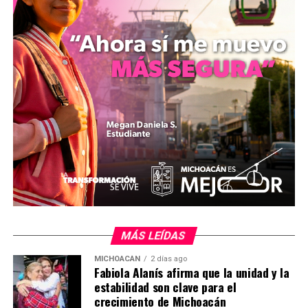
sectores en condición de vulnerabilidad, la congresista
recordó que se mantienen operando los servicios de su
Casa de Atención Ciudadana, ubicada de manera
estratégica en la calle Del Trabajo número 169, en el
Centro Histórico de Morelia. En dicho espacio se brindan
de forma gratuita asesorías de carácter jurídico,
orientaciones en trámites de migración y servicios de
salud, además de facilitar el acceso a productos
subsidiados para el mejoramiento de la vivienda y
medicamentos a bajo costo.
MÁS LEÍDAS
MICHOACÁN
2 días ago
Fabiola Alanís afirma que la unidad y la
MiZitácuaro
.
estabilidad son clave para el
crecimiento de Michoacán