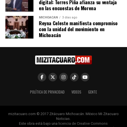
digital: Torres Piña afianza su ventaja
en las encuestas de Morena
Denuncian Robo de Boletas
MICHOACÁN
3 días ago
Reyna Celeste manifiesta compromiso
Electorales en Jacona,
Michoacán
con la unidad del movimiento en
2 junio, 2024
Michoacán
En "Política"
RELATED TOPICS:
UP NEXT
Secretaría de Cultura de Michoacán presenta programa
sinfónico inspirado en el futbol y dirigido por Enrique
Diemecke
POLÍTICA DE PRIVACIDAD
VIDEOS
GENTE
DON'T MISS
Ayuntamiento de Turicato conmemora más de nueve
décadas de historia con eventos tradicionales
mizitacuaro.com © 2017 Zitácuaro Michoacán. México Mi Zitacuaro
Noticias.
Este obra está bajo una
licencia de Creative Commons