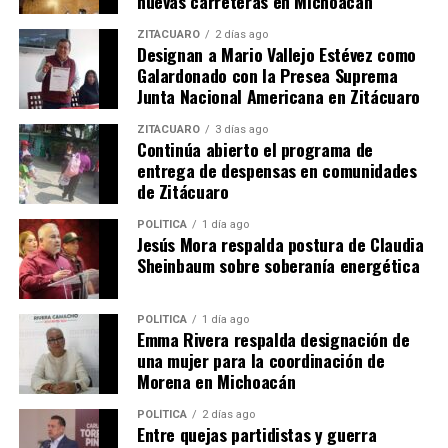
nuevas carreteras en Michoacán
ZITÁCUARO
2 días ago
Designan a Mario Vallejo Estévez como
Galardonado con la Presea Suprema
Relacionado
Junta Nacional Americana en Zitácuaro
ZITÁCUARO
3 días ago
Continúa abierto el programa de
entrega de despensas en comunidades
de Zitácuaro
Las boletas y
Realiza INE la selección
POLÍTICA
1 día ago
documentación electoral
muestral de casillas en las
Jesús Mora respalda postura de Claudia
son auténticas e
que severifican medidas de
Sheinbaum sobre soberanía energética
infalsificables: INE
seguridad en la
2 junio, 2024
documentación electoral
En "Política"
ylíquido indeleble para el PEF
POLÍTICA
1 día ago
2023-2024
Emma Rivera respalda designación de
18 abril, 2024
una mujer para la coordinación de
En "Política"
Morena en Michoacán
POLÍTICA
2 días ago
Entre quejas partidistas y guerra