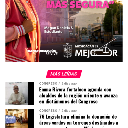
acuerdo también se enviará al Consejo General para
recibir la aprobación final.
MiZitácuaro
.
Comparte con:
MÁS LEÍDAS
CONGRESO
2 días ago
Emma Rivera fortalece agenda con
alcaldes de la región oriente y avanza
en dictámenes del Congreso
Me gusta esto:
CONGRESO
2 días ago
76 Legislatura elimina la donación de
áreas verdes en terrenos destinados a