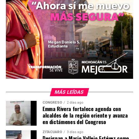
mizitacuaro
Comparte con:
MÁS LEÍDAS
Me gusta esto:
CONGRESO
2 días ago
Emma Rivera fortalece agenda con
alcaldes de la región oriente y avanza
en dictámenes del Congreso
ZITÁCUARO
3 días ago
Designan a Mario Vallejo Estévez como