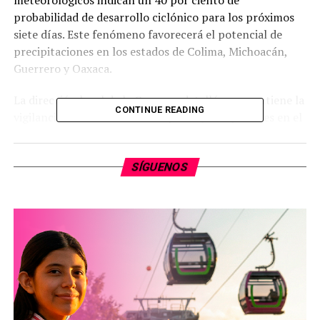
probabilidad de desarrollo ciclónico para los próximos
siete días. Este fenómeno favorecerá el potencial de
precipitaciones en los estados de Colima, Michoacán,
Guerrero y Oaxaca.
La dirección local de la Conagua detalló que mantiene la
CONTINUE READING
vigilancia sobre los niveles de presas, ríos y drenes en el
territorio estatal como parte de los protocolos de
seguridad.
SÍGUENOS
Luis Roberto Arias Reyes especificó que el nivel
promedio actual de las 24 presas ubicadas en Michoacán
se sitúa en el 56.35 por ciento de su capacidad, por lo
que se continuará con el monitoreo constante.
Asimismo, la institución señaló que mantiene
coordinación con las autoridades de Protección Civil
para el desarrollo de medidas preventivas durante la
actual temporada de lluvias.