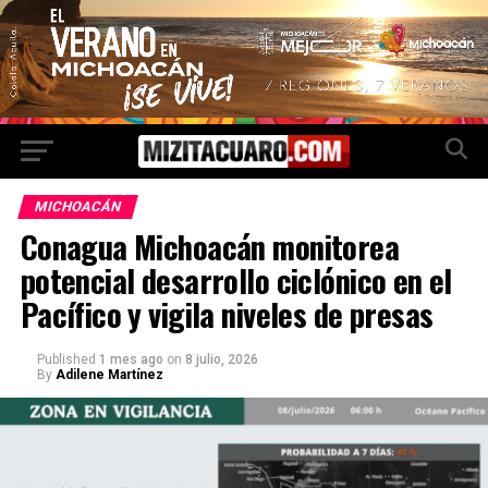
MICHOACÁN
Conagua Michoacán monitorea
potencial desarrollo ciclónico en el
Pacífico y vigila niveles de presas
Published
1 mes ago
on
8 julio, 2026
By
Adilene Martínez