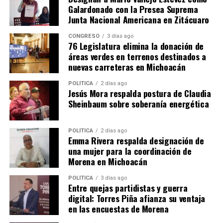
Galardonado con la Presea Suprema
Relacionado
Junta Nacional Americana en Zitácuaro
CONGRESO
3 días ago
76 Legislatura elimina la donación de
áreas verdes en terrenos destinados a
nuevas carreteras en Michoacán
Conagua inicia desfogue
Conagua reporta que las
preventivo en presas
presas de Michoacán se
POLÍTICA
2 días ago
Jesús Mora respalda postura de Claudia
Tepuxtepec y Cointzio en
encuentran al 44% de su
Sheinbaum sobre soberanía energética
Michoacán
capacidad
18 agosto, 2025
3 junio, 2026
En "Michoacán"
En "Michoacán"
POLÍTICA
2 días ago
Emma Rivera respalda designación de
una mujer para la coordinación de
Morena en Michoacán
POLÍTICA
3 días ago
Entre quejas partidistas y guerra
Reportan presas de
digital: Torres Piña afianza su ventaja
Michoacán al 75% de su
en las encuestas de Morena
capacidad; garantizan riego
agrícola