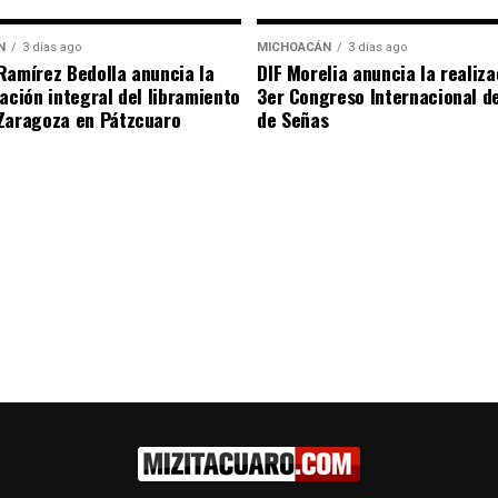
N
3 días ago
MICHOACÁN
3 días ago
Ramírez Bedolla anuncia la
DIF Morelia anuncia la realiza
tación integral del libramiento
3er Congreso Internacional d
Zaragoza en Pátzcuaro
de Señas