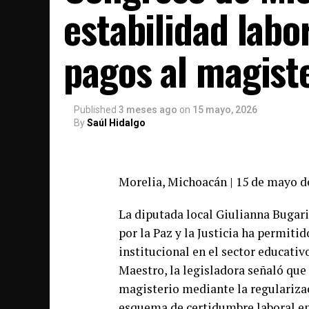
estabilidad labo
pagos al magiste
Published
3 meses ago
on
15 mayo, 2026
By
Saúl Hidalgo
Morelia, Michoacán | 15 de mayo d
La diputada local Giulianna Bugar
por la Paz y la Justicia ha permiti
institucional en el sector educativo
Maestro, la legisladora señaló que 
magisterio mediante la regulariza
esquema de certidumbre laboral en 