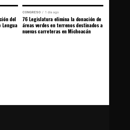
CONGRESO
1 día ago
ción del
76 Legislatura elimina la donación de
e Lengua
áreas verdes en terrenos destinados a
nuevas carreteras en Michoacán