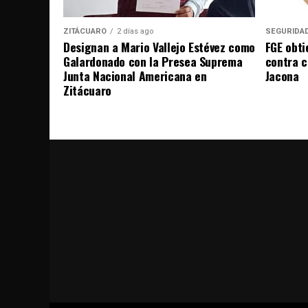
ZITÁCUARO
2 días ago
SEGURIDA
Designan a Mario Vallejo Estévez como
FGE obti
Galardonado con la Presea Suprema
contra c
Junta Nacional Americana en
Jacona
Zitácuaro