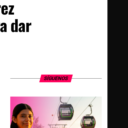
rez
a dar
SÍGUENOS