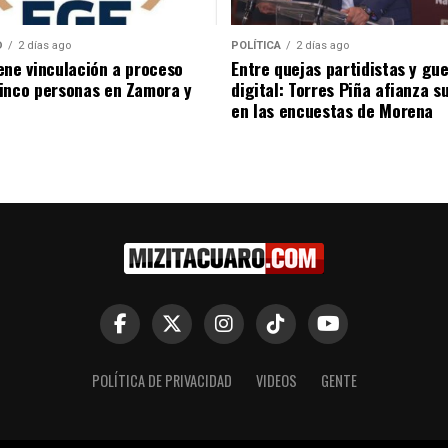
D
2 días ago
POLÍTICA
2 días ago
ene vinculación a proceso
Entre quejas partidistas y gu
inco personas en Zamora y
digital: Torres Piña afianza s
en las encuestas de Morena
POLÍTICA DE PRIVACIDAD
VIDEOS
GENTE