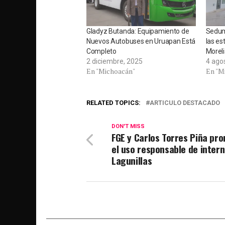
Gladyz Butanda: Equipamiento de
Sedum
Nuevos Autobuses en Uruapan Está
las es
Completo
Morel
2 diciembre, 2025
4 ago
En "Michoacán"
En "M
RELATED TOPICS:
ARTICULO DESTACADO
DON'T MISS
FGE y Carlos Torres Piña pr
el uso responsable de intern
Lagunillas