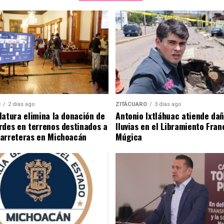
O
2 días ago
ZITÁCUARO
3 días ago
latura elimina la donación de
Antonio Ixtláhuac atiende da
rdes en terrenos destinados a
lluvias en el Libramiento Franc
carreteras en Michoacán
Múgica