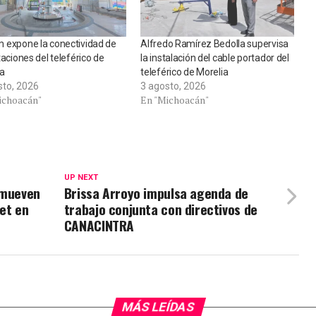
 expone la conectividad de
Alfredo Ramírez Bedolla supervisa
taciones del teleférico de
la instalación del cable portador del
ia
teleférico de Morelia
sto, 2026
3 agosto, 2026
ichoacán"
En "Michoacán"
UP NEXT
omueven
Brissa Arroyo impulsa agenda de
et en
trabajo conjunta con directivos de
CANACINTRA
MÁS LEÍDAS