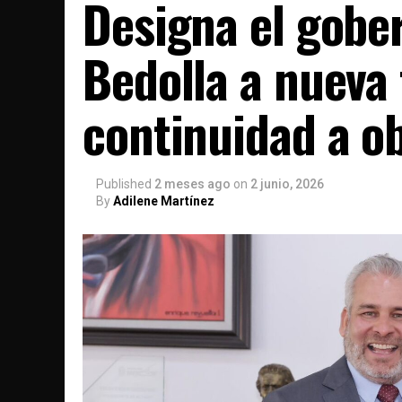
Designa el gobe
Bedolla a nueva
continuidad a ob
Published
2 meses ago
on
2 junio, 2026
By
Adilene Martínez