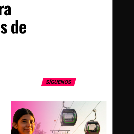
ra
s de
SÍGUENOS