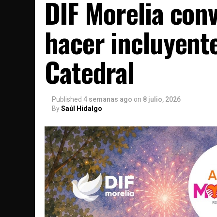
DIF Morelia conv
hacer incluyent
Catedral
Published
4 semanas ago
on
8 julio, 2026
By
Saúl Hidalgo