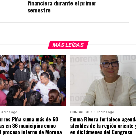
financiera durante el primer
semestre
MÁS LEÍDAS
3 días ago
CONGRESO
19 horas ago
orres Piña suma más de 60
Emma Rivera fortalece agend
as en 36 municipios como
alcaldes de la región oriente
l proceso interno de Morena
en dictámenes del Congreso