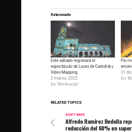
Relacionado
Este sábado regresará el
Por m
espectáculo de Luces de Catedral y
encen
Video Mapping
31 di
En "M
2 marzo, 2022
En "Michoacán"
RELATED TOPICS:
DON'T MISS
Alfredo Ramírez Bedolla rep
reducción del 60% en super