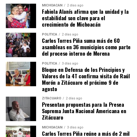
Comparte con:
MICHOACÁN
2 días ago
Fabiola Alanís afirma que la unidad y la
estabilidad son clave para el
crecimiento de Michoacán
POLÍTICA
2 días ago
Carlos Torres Piña suma más de 60
asambleas en 36 municipios como parte
del proceso interno de Morena
POLÍTICA
3 días ago
Bloque en Defensa de los Principios y
Me gusta esto:
Valores de la 4T confirma visita de Raúl
Morón a Zitácuaro el próximo 9 de
agosto
ZITÁCUARO
2 días ago
Presentan propuestas para la Presea
Suprema Junta Nacional Americana en
Zitácuaro
Relacionado
MICHOACÁN
3 días ago
Carlos Torres Piña reúne a más de 2 mil