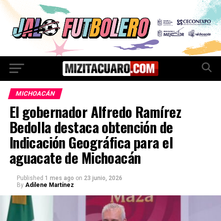
MICHOACÁN
El gobernador Alfredo Ramírez
Bedolla destaca obtención de
Indicación Geográfica para el
aguacate de Michoacán
Published
1 mes ago
on
23 junio, 2026
By
Adilene Martínez