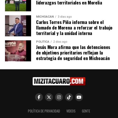
liderazgos territoriales en Morelia
Gobierno de Michoacán,
Bedolla impulsa Indicación
MICHOACÁN
3 días ago
Carlos Torres Piña informa sobre el
respalda proyectos de
Geográfica para proteger y
llamado de Morena a reforzar el trabajo
fortalecimiento al sector
valorizar el aguacate de la
territorial y la unidad interna
aguacatero: Bedolla
Franja Michoacana
5 mayo, 2022
23 octubre, 2025
POLÍTICA
2 días ago
En "Seguridad"
En "Michoacán"
Jesús Mora afirma que las detenciones
de objetivos prioritarios reflejan la
estrategia de seguridad en Michoacán
Europa reconocerá
artesanías michoacanas con
indicación geográfica
9 febrero, 2024
En "Michoacán"
POLÍTICA DE PRIVACIDAD
VIDEOS
GENTE
RELATED TOPICS:
ARTICULO DESTACADO