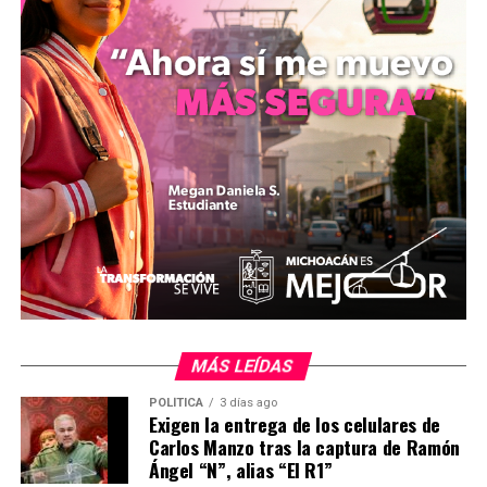
productores, con el objetivo de aportar un valor
agregado al fruto en el extranjero.
En el acto también estuvieron presentes el secretario de
Desarrollo Económico de Michoacán, Claudio Méndez; el
presidente de la APEAM, Raúl Martínez Pulido; el
presidente de la UDECAM, Miguel Melgoza Radillo; y el
presidente del Consejo Directivo de Productores y
Empacadores de Aguacate A.C., Rafael Paz Vega.
MÁS LEÍDAS
POLÍTICA
3 días ago
mizitacuaro
Exigen la entrega de los celulares de
Carlos Manzo tras la captura de Ramón
Ángel “N”, alias “El R1”