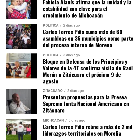
Fabiola Alanís afirma que la unidad y la
estabilidad son clave para el
crecimiento de Michoacán
POLÍTICA
2 días ago
Carlos Torres Piña suma más de 60
asambleas en 36 municipios como parte
del proceso interno de Morena
Me gusta esto:
POLÍTICA
3 días ago
Bloque en Defensa de los Principios y
Valores de la 4T confirma visita de Raúl
Morón a Zitácuaro el próximo 9 de
agosto
ZITÁCUARO
2 días ago
Presentan propuestas para la Presea
Relacionado
Suprema Junta Nacional Americana en
Zitácuaro
MICHOACÁN
3 días ago
Carlos Torres Piña reúne a más de 2 mil
liderazgos territoriales en Morelia
Apoyarán con escrituras a 5
IVEM entrega créditos a