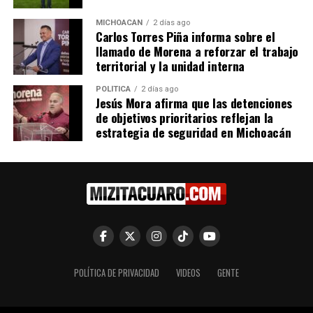
mil familias de escasos
habitantes de Pátzcuaro
recursos
para terrenos
MICHOACÁN
2 días ago
Carlos Torres Piña informa sobre el
29 julio, 2013
26 octubre, 2023
En "Michoacán"
En "Michoacán"
llamado de Morena a reforzar el trabajo
territorial y la unidad interna
POLÍTICA
2 días ago
Jesús Mora afirma que las detenciones
de objetivos prioritarios reflejan la
estrategia de seguridad en Michoacán
Policías tendrán acceso a
créditos de vivienda en
Michoacán
25 noviembre, 2014
En "Seguridad"
RELATED TOPICS:
UP NEXT
POLÍTICA DE PRIVACIDAD
VIDEOS
GENTE
Jesús Mora afirma que Uruapan necesita un gobierno
enfocado y no una campaña permanente