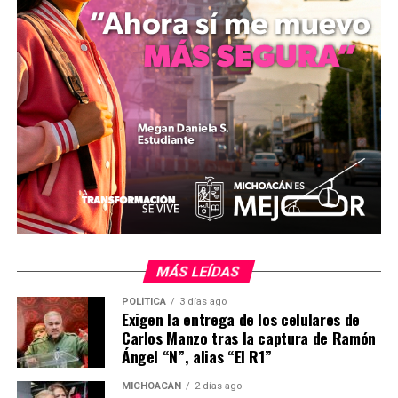
las sedes operativas se difundirá públicamente en los
próximos días, por lo que exhortó a la población
beneficiada a mantenerse al pendiente de los medios de
difusión oficiales de la administración estatal para
conocer los horarios y requisitos complementarios del
procedimiento.
MiZitácuaro
.
MÁS LEÍDAS
POLÍTICA
3 días ago
Exigen la entrega de los celulares de
Carlos Manzo tras la captura de Ramón
Comparte con:
Ángel “N”, alias “El R1”
MICHOACÁN
2 días ago