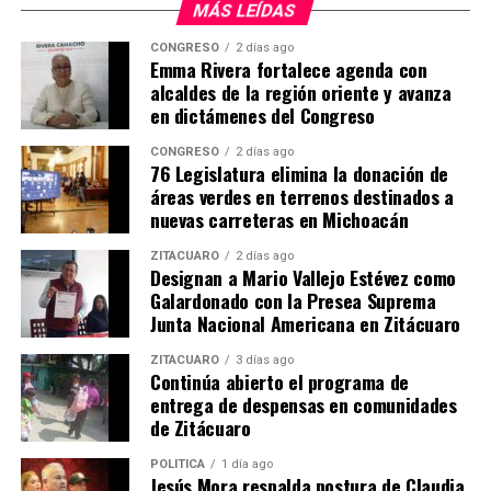
MÁS LEÍDAS
CONGRESO
2 días ago
Emma Rivera fortalece agenda con
alcaldes de la región oriente y avanza
en dictámenes del Congreso
Me gusta esto:
CONGRESO
2 días ago
76 Legislatura elimina la donación de
áreas verdes en terrenos destinados a
nuevas carreteras en Michoacán
ZITÁCUARO
2 días ago
Designan a Mario Vallejo Estévez como
Galardonado con la Presea Suprema
Relacionado
Junta Nacional Americana en Zitácuaro
ZITÁCUARO
3 días ago
Continúa abierto el programa de
entrega de despensas en comunidades
de Zitácuaro
DIF Michoacán recauda 12
DIF Michoacán recibirá ayuda
toneladas de ayuda
humanitaria para afectados
POLÍTICA
1 día ago
Jesús Mora respalda postura de Claudia
humanitaria para familias
en Venezuela durante dos