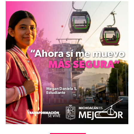
antibacterial y pañales para bebé y adulto. Asimismo, se
solicitan alimentos no perecederos como comida
enlatada, arroz, frijol, lentejas, pasta para sopa, harina
de maíz o trigo, aceite vegetal, azúcar, sal, café soluble,
leche en polvo o en cartón, cereales, fórmula y papillas
para bebé.
Los productos recaudados se canalizarán al Sistema
Nacional DIF para su posterior traslado y distribución
en Venezuela.
mizitacuaro
Comparte con: