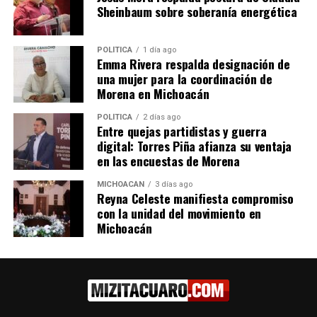
Sheinbaum sobre soberanía energética
afectadas por sismos en
días más
Venezuela
13 julio, 2026
En "Michoacán"
15 julio, 2026
En "Michoacán"
POLÍTICA
1 día ago
Emma Rivera respalda designación de
una mujer para la coordinación de
Morena en Michoacán
POLÍTICA
2 días ago
Entre quejas partidistas y guerra
digital: Torres Piña afianza su ventaja
Michoacán abre centro de
en las encuestas de Morena
acopio para damnificados
por lluvias en otros estados
MICHOACÁN
3 días ago
14 octubre, 2025
Reyna Celeste manifiesta compromiso
En "Michoacán"
con la unidad del movimiento en
Michoacán
RELATED TOPICS:
UP NEXT
Secum dará a conocer a ganadores del Encuentro
Estatal Efraín Vargas