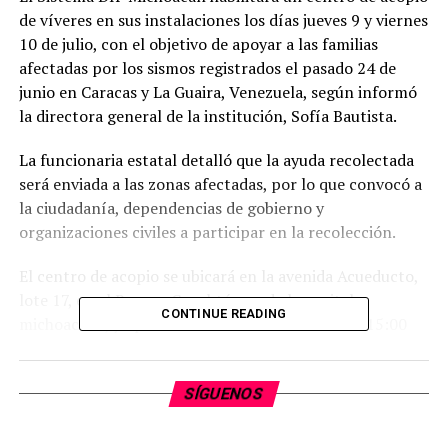
de víveres en sus instalaciones los días jueves 9 y viernes
10 de julio, con el objetivo de apoyar a las familias
afectadas por los sismos registrados el pasado 24 de
junio en Caracas y La Guaira, Venezuela, según informó
la directora general de la institución, Sofía Bautista.
La funcionaria estatal detalló que la ayuda recolectada
será enviada a las zonas afectadas, por lo que convocó a
la ciudadanía, dependencias de gobierno y
organizaciones civiles a participar en la recolección.
El centro de acopio se ubicará en la avenida Acueducto,
lote 17, en el Bosque Cuauhtémoc de la capital
CONTINUE READING
michoacana, y operará en un horario de 09:00 a 15:00
horas.
De acuerdo con la institución, se recibirán artículos de
SÍGUENOS
limpieza, cobijas nuevas, productos de higiene personal
y salud, toallas sanitarias, material de curación, gel