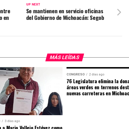
UP NEXT
entre
Se mantienen en servicio oficinas
o en
del Gobierno de Michoacán: Segob
MÁS LEÍDAS
CONGRESO
2 días ago
76 Legislatura elimina la don
áreas verdes en terrenos des
nuevas carreteras en Michoa
O
3 días ago
 a Mario Vallejo Estévez como