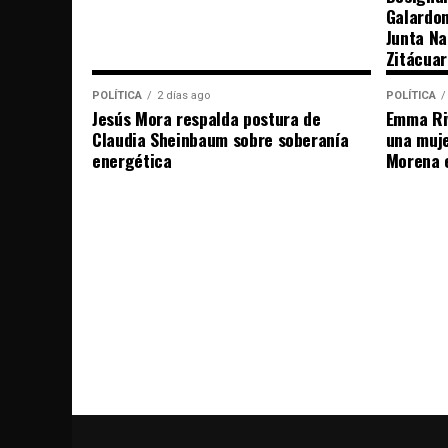
Galardo
Junta Na
Zitácuar
POLÍTICA
2 días ago
POLÍTICA
Jesús Mora respalda postura de
Emma Riv
Claudia Sheinbaum sobre soberanía
una muje
energética
Morena 