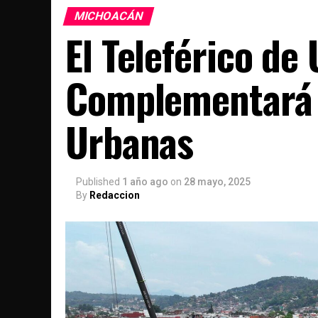
MICHOACÁN
El Teleférico de
Complementará 
Urbanas
Published
1 año ago
on
28 mayo, 2025
By
Redaccion