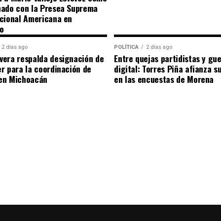
nado con la Presea Suprema
cional Americana en
o
2 días ago
POLÍTICA
2 días ago
era respalda designación de
Entre quejas partidistas y gu
r para la coordinación de
digital: Torres Piña afianza s
en Michoacán
en las encuestas de Morena