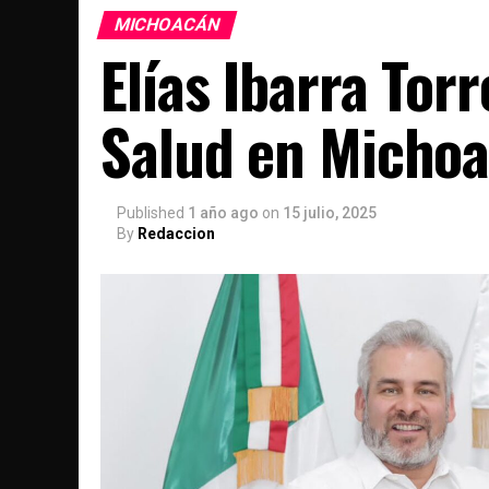
MICHOACÁN
Elías Ibarra Tor
Salud en Micho
Published
1 año ago
on
15 julio, 2025
By
Redaccion