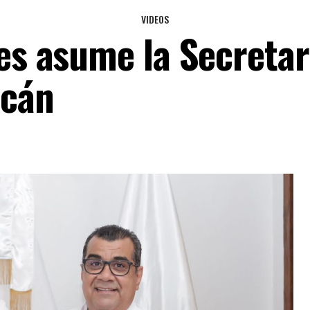
VIDEOS
res asume la Secretar
acán