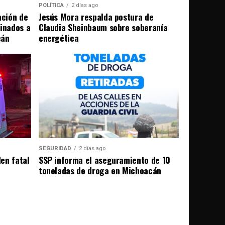
POLÍTICA
2 días ago
ación de
Jesús Mora respalda postura de
tinados a
Claudia Sheinbaum sobre soberanía
cán
energética
SEGURIDAD
2 días ago
en fatal
SSP informa el aseguramiento de 10
toneladas de droga en Michoacán