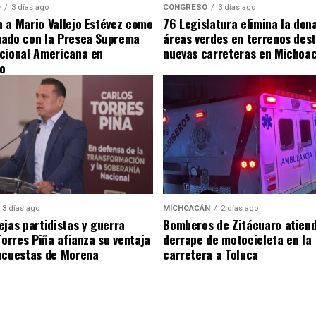
O
3 días ago
CONGRESO
3 días ago
 a Mario Vallejo Estévez como
76 Legislatura elimina la don
nado con la Presea Suprema
áreas verdes en terrenos des
cional Americana en
nuevas carreteras en Michoa
o
3 días ago
MICHOACÁN
2 días ago
ejas partidistas y guerra
Bomberos de Zitácuaro atiend
 Torres Piña afianza su ventaja
derrape de motocicleta en la
ncuestas de Morena
carretera a Toluca