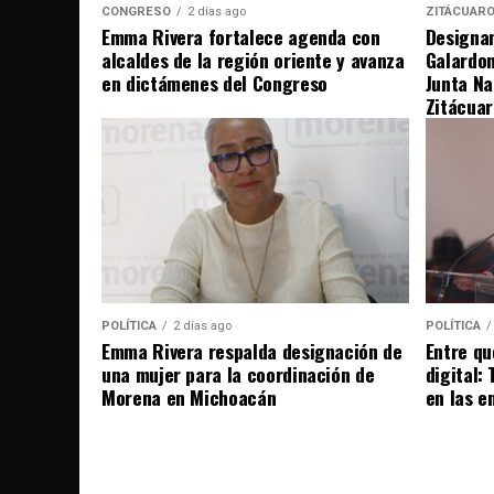
CONGRESO
2 días ago
ZITÁCUAR
Emma Rivera fortalece agenda con
Designan
alcaldes de la región oriente y avanza
Galardo
en dictámenes del Congreso
Junta Na
Zitácuar
POLÍTICA
2 días ago
POLÍTICA
Emma Rivera respalda designación de
Entre qu
una mujer para la coordinación de
digital:
Morena en Michoacán
en las e