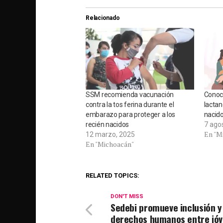
Relacionado
SSM recomienda vacunación
Conoce
contra la tos ferina durante el
lactan
embarazo para proteger a los
nacid
recién nacidos
7 ago
En "M
12 marzo, 2025
En "Michoacán"
RELATED TOPICS:
DON'T MISS
Sedebi promueve inclusión y
derechos humanos entre jó