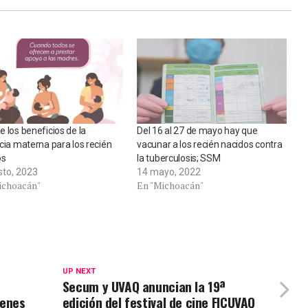
 los beneficios de la
Del 16 al 27 de mayo hay que
cia materna para los recién
vacunar a los recién nacidos contra
os
la tuberculosis; SSM
sto, 2023
14 mayo, 2022
ichoacán"
En "Michoacán"
UP NEXT
Secum y UVAQ anuncian la 19ª
venes
edición del festival de cine FICUVAQ