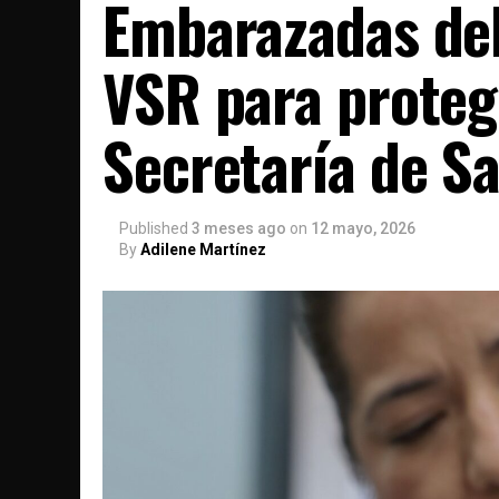
Embarazadas deb
VSR para proteg
Secretaría de S
Published
3 meses ago
on
12 mayo, 2026
By
Adilene Martínez