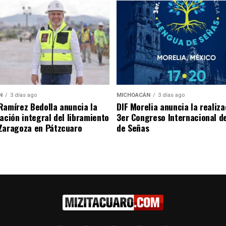
N
3 días ago
MICHOACÁN
3 días ago
Ramírez Bedolla anuncia la
DIF Morelia anuncia la realiza
tación integral del libramiento
3er Congreso Internacional d
Zaragoza en Pátzcuaro
de Señas