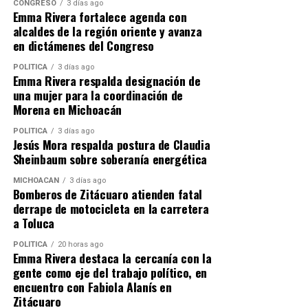
CONGRESO
3 días ago
Emma Rivera fortalece agenda con
alcaldes de la región oriente y avanza
en dictámenes del Congreso
POLÍTICA
3 días ago
Emma Rivera respalda designación de
El director del festival, Ermes Giaco, explicó que Umbra
una mujer para la coordinación de
es resultado de seis meses de trabajo y que el cine se
Morena en Michoacán
crea frente al público. Giaco agradeció el apoyo de la
POLÍTICA
3 días ago
Secum, obtenido a través de la Convocatoria de Apoyo a
Jesús Mora respalda postura de Claudia
Festivales y Muestras de Cine en Michoacán.
Sheinbaum sobre soberanía energética
Los productores Dante Báez Saavedra y Daniel Martínez
MICHOACÁN
3 días ago
Bomberos de Zitácuaro atienden fatal
Villegas indicaron que el programa Nigredo³, que se
derrape de motocicleta en la carretera
presentará en el Melchor Ocampo, vinculará tecnología
a Toluca
y arte contemporáneo, enfocándose en la creación
POLÍTICA
20 horas ago
colectiva desde una perspectiva latinoamericana. Por su
Emma Rivera destaca la cercanía con la
parte, la curadora Virginia Rico Meneses subrayó la
gente como eje del trabajo político, en
importancia de ofrecer espacios para artistas que
encuentro con Fabiola Alanís en
experimentan con nuevos lenguajes digitales.
Zitácuaro