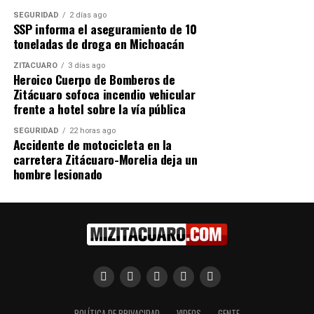
SEGURIDAD
2 días ago
Esta edición del festival incluye la participación de 15
SSP informa el aseguramiento de 10
artistas con nueve piezas de cine vivo, entre ellos Nox
toneladas de droga en Michoacán
Lumina, Fracturas Comunes, Lucas Henríquez,
ZITÁCUARO
3 días ago
Cordilleras y Melancólicas.
Heroico Cuerpo de Bomberos de
Zitácuaro sofoca incendio vehicular
Los boletos tienen un costo de 180 pesos en preventa y
frente a hotel sobre la vía pública
250 pesos el día del evento, y la Secum indicó que se
SEGURIDAD
22 horas ago
pueden adquirir a través de la página oficial de
Accidente de motocicleta en la
Instagram:
https://www.instagram.com/umbraav?
carretera Zitácuaro-Morelia deja un
igsh=MTNwZ3BhYzNjZ3NubQ==
.
hombre lesionado
MiZitácuaro
Comparte con:
POLÍTICA DE PRIVACIDAD
VIDEOS
GENTE