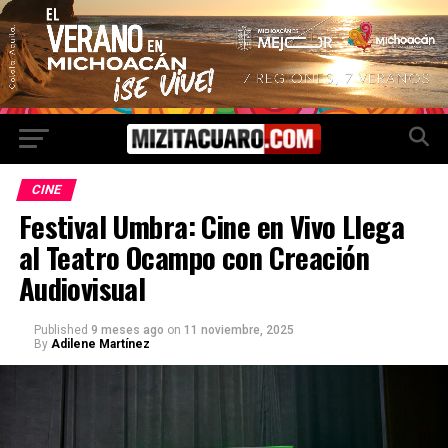
CINE
Festival Umbra: Cine en Vivo Llega
al Teatro Ocampo con Creación
Audiovisual
Published
9 meses ago
on
11 noviembre, 2025
By
Adilene Martínez