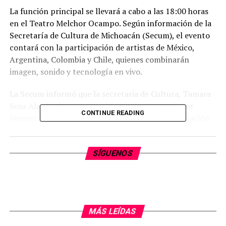
La función principal se llevará a cabo a las 18:00 horas
en el Teatro Melchor Ocampo. Según información de la
Secretaría de Cultura de Michoacán (Secum), el evento
contará con la participación de artistas de México,
Argentina, Colombia y Chile, quienes combinarán
imagen, sonido y tecnología en vivo.
La Secum informó que la secretaria de Cultura, Tamara
Sosa Alanís, destacó que el festival, impulsado por
CONTINUE READING
jóvenes talentos, promueve nuevas formas de creación
cinematográfica y ofrece oportunidades a los creadores
emergentes. La dependencia señaló que, como parte de
SÍGUENOS
las actividades previas, el festival impartió talleres sobre
cine vivo en la Casa Taller Alfredo Zalce y el Centro
Cultural Clavijero. Además, se planea una presentación
posterior en el Antiguo Colegio Jesuita de Pátzcuaro.
MÁS LEÍDAS