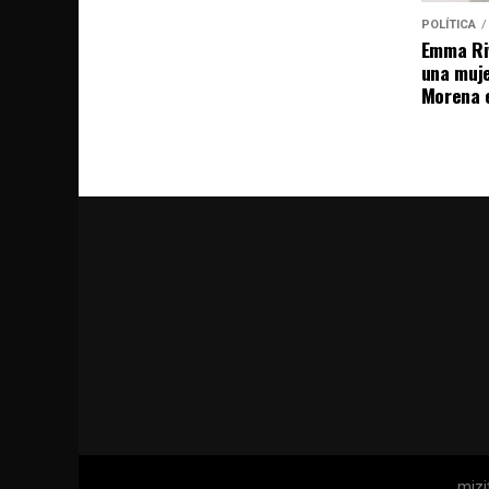
POLÍTICA
Emma Riv
una muje
Morena 
mizi