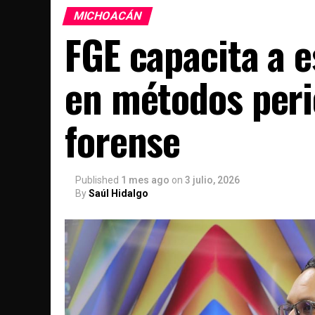
MICHOACÁN
FGE capacita a 
en métodos peric
forense
Published
1 mes ago
on
3 julio, 2026
By
Saúl Hidalgo