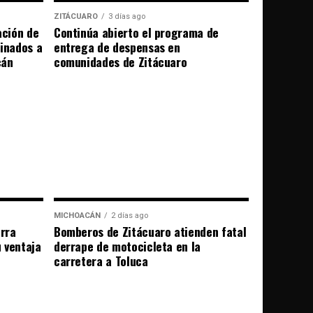
ZITÁCUARO
3 días ago
ación de
Continúa abierto el programa de
tinados a
entrega de despensas en
cán
comunidades de Zitácuaro
MICHOACÁN
2 días ago
erra
Bomberos de Zitácuaro atienden fatal
u ventaja
derrape de motocicleta en la
carretera a Toluca