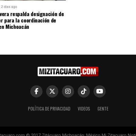
2 días ago
era respalda designación de
r para la coordinación de
en Michoacán
POLÍTICA DE PRIVACIDAD
VIDEOS
GENTE
tacuaro.com © 2017 Zitácuaro Michoacán. México Mi Zitacuaro Noti