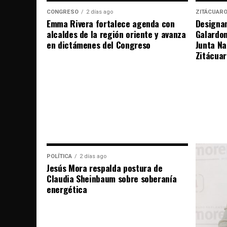
CONGRESO
2 días ago
ZITÁCUAR
Emma Rivera fortalece agenda con
Designan
alcaldes de la región oriente y avanza
Galardo
en dictámenes del Congreso
Junta Na
Zitácuar
POLÍTICA
2 días ago
Jesús Mora respalda postura de
Claudia Sheinbaum sobre soberanía
energética