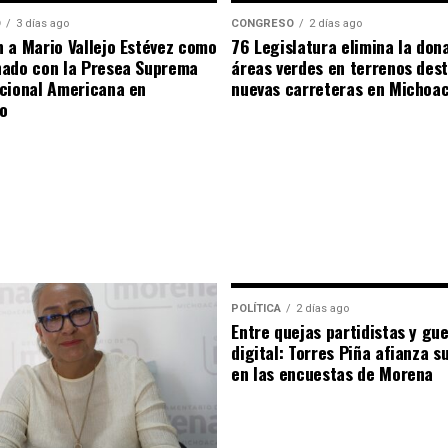
O
3 días ago
CONGRESO
2 días ago
 a Mario Vallejo Estévez como
76 Legislatura elimina la don
nado con la Presea Suprema
áreas verdes en terrenos des
cional Americana en
nuevas carreteras en Michoa
o
POLÍTICA
2 días ago
Entre quejas partidistas y gu
digital: Torres Piña afianza s
en las encuestas de Morena