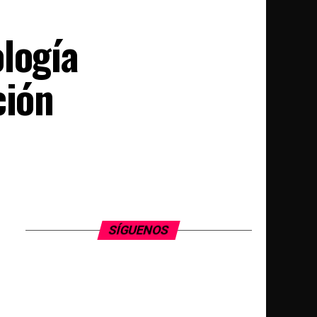
logía
ción
SÍGUENOS