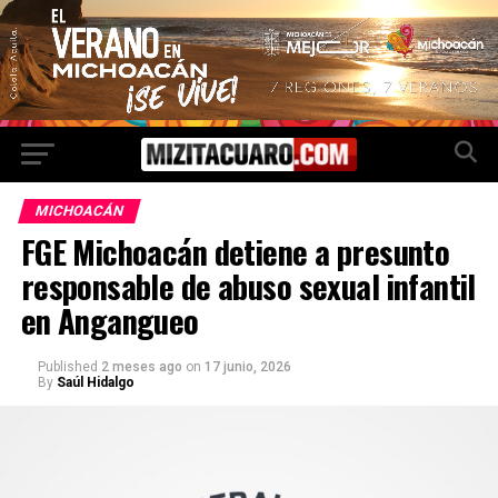
MICHOACÁN
FGE Michoacán detiene a presunto
responsable de abuso sexual infantil
en Angangueo
Published
2 meses ago
on
17 junio, 2026
By
Saúl Hidalgo