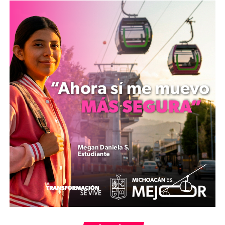
la comparecencia jurídica ante la Fiscalía Regional de
Zitácuaro, el agente del Ministerio Público coordinó los
dictámenes periciales y psicológicos correspondientes
para sustentar la acusación. Los elementos probatorios
recopilados permitieron solicitar el mandato de captura
ante un Juez de Control, el cual fue obsequiado y
posteriormente ejecutado por elementos de la Policía
de Investigación adscritos a esta región oriente del
estado.
MiZitácuaro
.
Comparte con: