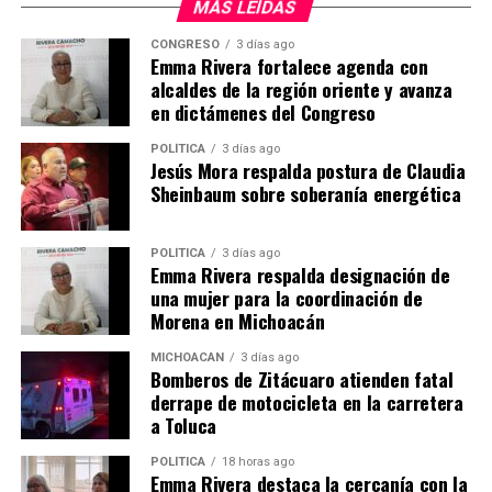
MÁS LEÍDAS
CONGRESO
3 días ago
Emma Rivera fortalece agenda con
alcaldes de la región oriente y avanza
en dictámenes del Congreso
Me gusta esto:
POLÍTICA
3 días ago
Jesús Mora respalda postura de Claudia
Sheinbaum sobre soberanía energética
POLÍTICA
3 días ago
Emma Rivera respalda designación de
Relacionado
una mujer para la coordinación de
Morena en Michoacán
MICHOACÁN
3 días ago
Bomberos de Zitácuaro atienden fatal
derrape de motocicleta en la carretera
Fiscalía General detiene a un
Cumplimenta Fiscalía nueva
a Toluca
maestro, presunto
orden de aprehensión contra
responsable de abuso
maestro por abuso sexual
POLÍTICA
18 horas ago
Emma Rivera destaca la cercanía con la
sexual, cometido en agravio
en Angangueo