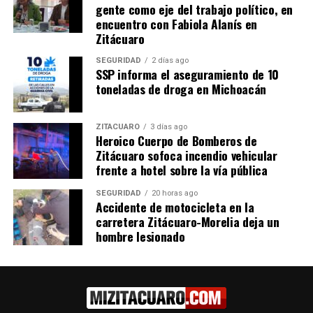
gente como eje del trabajo político, en
de su alumno en Angangueo
27 junio, 2025
encuentro con Fabiola Alanís en
En "Seguridad"
26 marzo, 2025
Zitácuaro
En "Seguridad"
SEGURIDAD
2 días ago
SSP informa el aseguramiento de 10
toneladas de droga en Michoacán
ZITÁCUARO
3 días ago
Vinculan a proceso a sujeto
Heroico Cuerpo de Bomberos de
detenido por agresión sexual
Zitácuaro sofoca incendio vehicular
cometida en entorno escolar
frente a hotel sobre la vía pública
26 marzo, 2026
En "Michoacán"
SEGURIDAD
20 horas ago
Accidente de motocicleta en la
carretera Zitácuaro-Morelia deja un
RELATED TOPICS:
hombre lesionado
UP NEXT
Poder Legislativo otorga reconocimiento póstumo a
defensor de la mariposa monarca
DON'T MISS