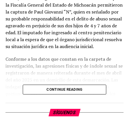
la Fiscalía General del Estado de Michoacán permitieron
la captura de Paul Giovanni “N”, quien es señalado por
su probable responsabilidad en el delito de abuso sexual
agravado en perjuicio de sus dos hijos de 4 y 7 años de
edad. El imputado fue ingresado al centro penitenciario
local a la espera de que el órgano jurisdiccional resuelva
su situación jurídica en la audiencia inicial.
Conforme a los datos que constan en la carpeta de
investigación, las agresiones físicas y de índole sexual se
registraron de manera reiterada durante el mes de abril
del año 2025 en un domicilio de esta demarcación. Las
indagatorias preliminares indican que el detenido
CONTINUE READING
presuntamente utilizaba amenazas directas hacia los
menores de edad con la finalidad de coaccionar su
conducta y evitar que los hechos fueran denunciados
SÍGUENOS
ante las autoridades policiacas o familiares cercanos.
Una vez que los familiares de las víctimas formalizaron