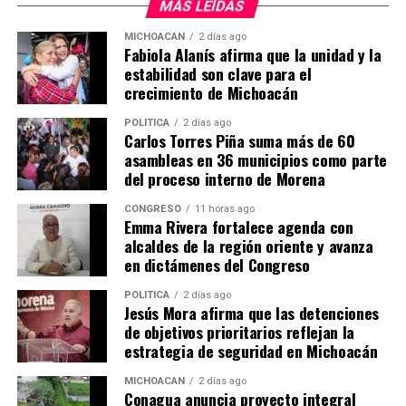
MÁS LEÍDAS
Me gusta esto:
MICHOACÁN
2 días ago
Fabiola Alanís afirma que la unidad y la
estabilidad son clave para el
crecimiento de Michoacán
POLÍTICA
2 días ago
Carlos Torres Piña suma más de 60
asambleas en 36 municipios como parte
Relacionado
del proceso interno de Morena
CONGRESO
11 horas ago
Emma Rivera fortalece agenda con
alcaldes de la región oriente y avanza
en dictámenes del Congreso
FGE obtiene fallo
En Zitácuaro, obtiene FGE
POLÍTICA
2 días ago
condenatorio contra cuatro
fallo condenatorio contra
Jesús Mora afirma que las detenciones
secuestradores; víctima de
responsable de abuso
de objetivos prioritarios reflejan la
Zitácuaro fue rescatada en
sexual
estrategia de seguridad en Michoacán
la CDMX
27 febrero, 2020
En "Seguridad"
19 marzo, 2026
MICHOACÁN
2 días ago
En "Seguridad"
Conagua anuncia proyecto integral