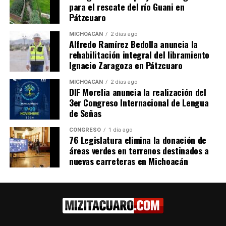
para el rescate del río Guani en
Pátzcuaro
MICHOACÁN
2 días ago
Alfredo Ramírez Bedolla anuncia la
rehabilitación integral del libramiento
Obtiene FGE fallo
Ignacio Zaragoza en Pátzcuaro
condenatorio contra José
Carlos “N” responsable del
MICHOACÁN
2 días ago
secuestro un textilero, en
DIF Morelia anuncia la realización del
Zitácuaro
3er Congreso Internacional de Lengua
21 septiembre, 2022
de Señas
En "Michoacán"
CONGRESO
1 día ago
76 Legislatura elimina la donación de
áreas verdes en terrenos destinados a
RELATED TOPICS:
ARTICULO DESTACADO
nuevas carreteras en Michoacán
UP NEXT
Reconoce Bedolla labor de corporaciones de seguridad
tras captura de tres líderes delincuenciales en
Michoacán
DON'T MISS