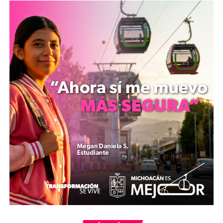
correspondiente.
​Por su parte, la FGE reiteró en su reporte oficial el
compromiso de dar seguimiento a los delitos que
afecten la seguridad ciudadana y garantizar el acceso a
la justicia.
mizitacuaro
Comparte con: