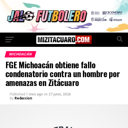
MICHOACÁN
FGE Michoacán obtiene fallo
condenatorio contra un hombre por
amenazas en Zitácuaro
Published
1 mes ago
on
27 junio, 2026
By
Redaccion