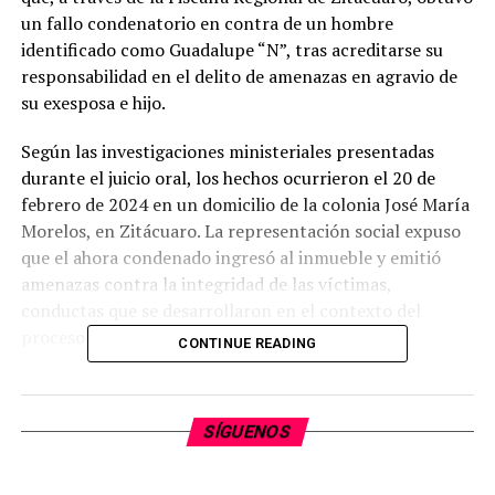
un fallo condenatorio en contra de un hombre
identificado como Guadalupe “N”, tras acreditarse su
responsabilidad en el delito de amenazas en agravio de
su exesposa e hijo.
​Según las investigaciones ministeriales presentadas
durante el juicio oral, los hechos ocurrieron el 20 de
febrero de 2024 en un domicilio de la colonia José María
Morelos, en Zitácuaro. La representación social expuso
que el ahora condenado ingresó al inmueble y emitió
amenazas contra la integridad de las víctimas,
conductas que se desarrollaron en el contexto del
proceso de separación y divorcio de la pareja.
CONTINUE READING
​Tras la valoración de las pruebas aportadas por el
Ministerio Público, una Juez de Enjuiciamiento dictó el
SÍGUENOS
fallo condenatorio. La autoridad judicial programó para
los próximos días la audiencia de individualización de la
pena, en la cual se determinará la sanción