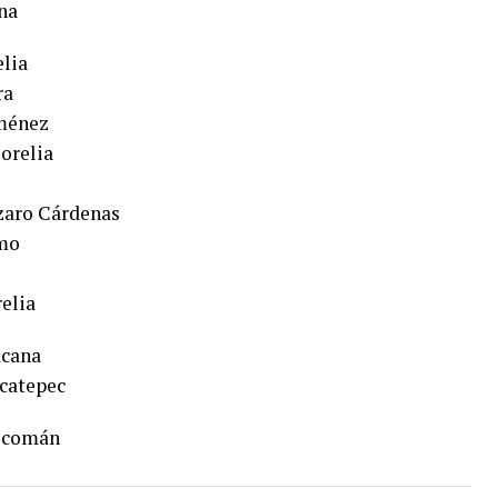
na
lia
ra
iménez
orelia
zaro Cárdenas
amo
elia
acana
lcatepec
alcomán