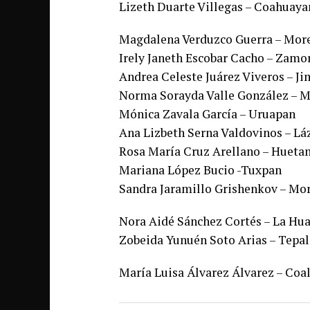
Lizeth Duarte Villegas – Coahuaya
Magdalena Verduzco Guerra – More
Irely Janeth Escobar Cacho – Zamo
Andrea Celeste Juárez Viveros – J
Norma Sorayda Valle González – M
Mónica Zavala García – Uruapan
Ana Lizbeth Serna Valdovinos – Lá
Rosa María Cruz Arellano – Huet
Mariana López Bucio -Tuxpan
Sandra Jaramillo Grishenkov – Mor
Nora Aidé Sánchez Cortés – La Hu
Zobeida Yunuén Soto Arias – Tepa
María Luisa Álvarez Álvarez – Co