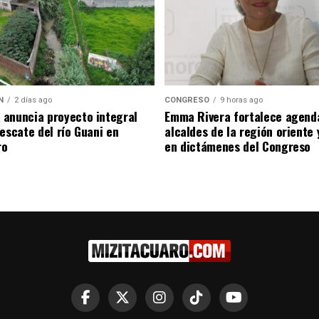
N
2 días ago
CONGRESO
9 horas ago
anuncia proyecto integral
Emma Rivera fortalece agend
rescate del río Guani en
alcaldes de la región oriente
ro
en dictámenes del Congreso