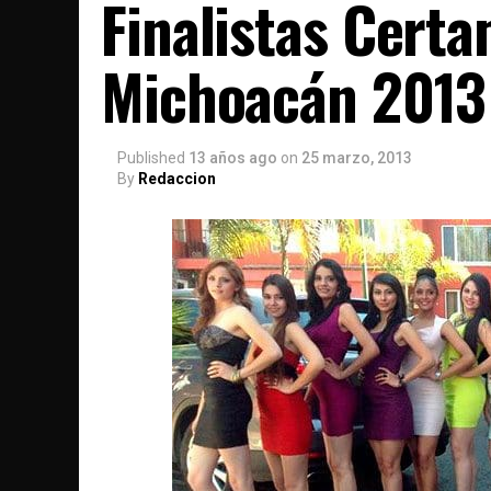
Finalistas Cert
Michoacán 2013
Published
13 años ago
on
25 marzo, 2013
By
Redaccion