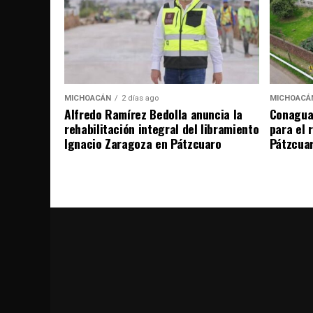
MICHOACÁN
2 días ago
MICHOACÁ
Alfredo Ramírez Bedolla anuncia la
Conagua 
rehabilitación integral del libramiento
para el 
Ignacio Zaragoza en Pátzcuaro
Pátzcua