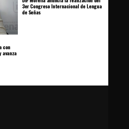
DIF Morelia anuncia la realización del
3er Congreso Internacional de Lengua
de Señas
a con
 y avanza