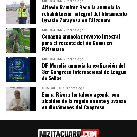
MICHOACÁN
2 días ago
septiembre de 2021.- La
Alfredo Ramírez Bedolla anuncia la
18 septiembre, 2021
20 octubre, 2021
Fiscalía General del Estado
En "Seguridad"
En "Seguridad"
rehabilitación integral del libramiento
de Michoacán (FGE)
Ignacio Zaragoza en Pátzcuaro
cumplimentó una orden de
aprehensión en contra de
MICHOACÁN
2 días ago
Conagua anuncia proyecto integral
un hombre, por su posible
para el rescate del río Guani en
relación en el delito de
Pátzcuaro
Abuso Sexual Agravado,
Obtiene FGE sentencia de 14
ocurrido el…
MICHOACÁN
2 días ago
años y 10 meses de prisión
DIF Morelia anuncia la realización del
contra responsable de
3er Congreso Internacional de Lengua
abuso sexual agravado y
de Señas
violación equiparada
15 octubre, 2022
CONGRESO
8 horas ago
En "Michoacán"
Emma Rivera fortalece agenda con
alcaldes de la región oriente y avanza
en dictámenes del Congreso
RELATED TOPICS:
UP NEXT
El gobernador Alfredo Ramírez Bedolla destaca la
participación de cocineras tradicionales en el evento