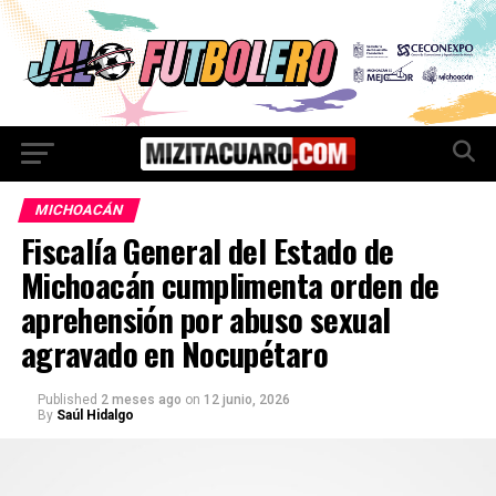
MICHOACÁN
Fiscalía General del Estado de
Michoacán cumplimenta orden de
aprehensión por abuso sexual
agravado en Nocupétaro
Published
2 meses ago
on
12 junio, 2026
By
Saúl Hidalgo