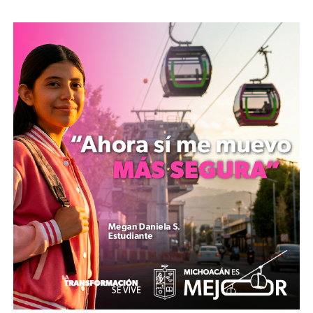
La representación social documentó que el último
evento delictivo se registró el 28 de febrero de 2026,
fecha en la que el imputado presuntamente ingresó a la
habitación de la menor para agredirla y proferir
amenazas con el fin de evitar que revelara la situación.
Tras la denuncia, el agente del Ministerio Público
obtuvo la orden de aprehensión de un Juez de Control,
ante cuya autoridad fue puesto a disposición el detenido
para que determine su situación jurídica.
MiZitácuaro
.
Comparte con: