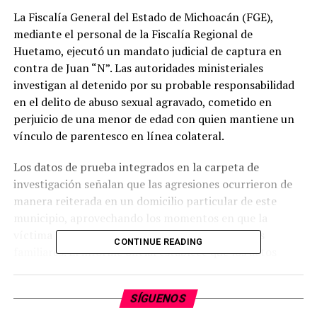
La Fiscalía General del Estado de Michoacán (FGE),
mediante el personal de la Fiscalía Regional de
Huetamo, ejecutó un mandato judicial de captura en
contra de Juan “N”. Las autoridades ministeriales
investigan al detenido por su probable responsabilidad
en el delito de abuso sexual agravado, cometido en
perjuicio de una menor de edad con quien mantiene un
vínculo de parentesco en línea colateral.
Los datos de prueba integrados en la carpeta de
investigación señalan que las agresiones ocurrieron de
manera reiterada en un domicilio particular de este
municipio, aprovechando los momentos en que la
víctima se encontraba sin la supervisión de otros
CONTINUE READING
familiares. El informe oficial establece que los actos
delictivos comenzaron cuando la afectada tenía entre 5
y 6 años de edad y se prolongaron de forma continua
SÍGUENOS
durante varios años.