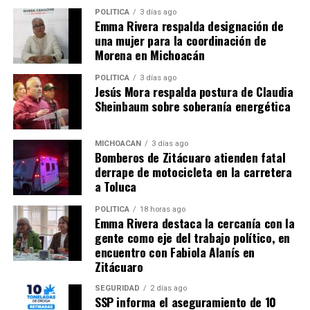
POLÍTICA
3 días ago
Emma Rivera respalda designación de
una mujer para la coordinación de
Comparte con:
Morena en Michoacán
POLÍTICA
3 días ago
Jesús Mora respalda postura de Claudia
Sheinbaum sobre soberanía energética
MICHOACÁN
3 días ago
Bomberos de Zitácuaro atienden fatal
derrape de motocicleta en la carretera
a Toluca
Me gusta esto:
POLÍTICA
18 horas ago
Emma Rivera destaca la cercanía con la
gente como eje del trabajo político, en
encuentro con Fabiola Alanís en
Zitácuaro
SEGURIDAD
2 días ago
SSP informa el aseguramiento de 10
Relacionado