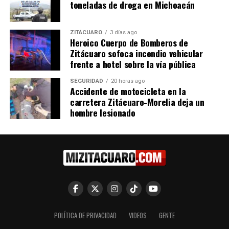
toneladas de droga en Michoacán
ZITÁCUARO
3 días ago
Heroico Cuerpo de Bomberos de
Zitácuaro sofoca incendio vehicular
frente a hotel sobre la vía pública
Más de 123 mil Consultas
SSM ofrece control
Nutricionales para Combatir
nutricional gratuito a
SEGURIDAD
20 horas ago
la Desnutrición Infantil en
menores de 10 años
Accidente de motocicleta en la
Michoacán
7 noviembre, 2023
carretera Zitácuaro-Morelia deja un
En "Michoacán"
22 septiembre, 2024
hombre lesionado
En "Michoacán"
El DIF Estatal arrancó el
Programa Nacional de Peso
y Talla en Michoacán
31 octubre, 2016
POLÍTICA DE PRIVACIDAD
VIDEOS
GENTE
En "Michoacán"