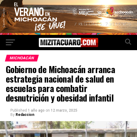
MICHOACÁN
Gobierno de Michoacán arranca
estrategia nacional de salud en
escuelas para combatir
desnutrición y obesidad infantil
Published
1 año ago
on
12 marzo, 2025
By
Redaccion