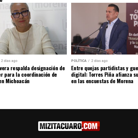
2 días ago
POLÍTICA
2 días ago
era respalda designación de
Entre quejas partidistas y gu
r para la coordinación de
digital: Torres Piña afianza s
en Michoacán
en las encuestas de Morena