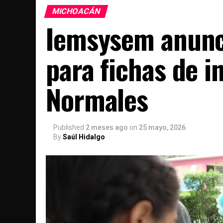
MICHOACÁN
Iemsysem anunci
para fichas de i
Normales
Published
2 meses ago
on
25 mayo, 2026
By
Saúl Hidalgo