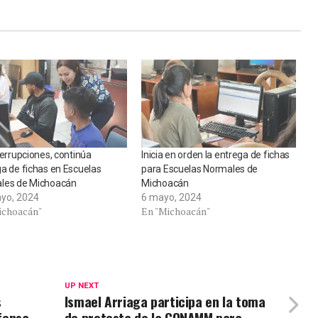
terrupciones, continúa
Inicia en orden la entrega de fichas
a de fichas en Escuelas
para Escuelas Normales de
les de Michoacán
Michoacán
yo, 2024
6 mayo, 2024
ichoacán"
En "Michoacán"
UP NEXT
s
Ismael Arriaga participa en la toma
fensa
de protesta de la CONAMM para