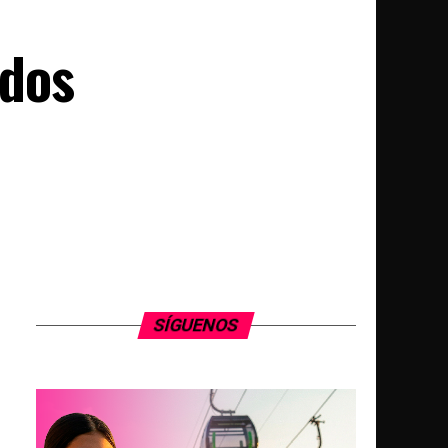
ados
SÍGUENOS