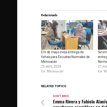
Relacionado
El 6 de mayo inicia entrega de
Sin in
fichas para Escuelas Normales de
entreg
Michoacán
Norma
25 abril, 2024
21 ma
En "Michoacán"
En "M
RELATED TOPICS:
DON'T MISS
Emma Rivera y Fabiola Alaní
encabezan asambleas en de