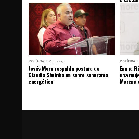
POLÍTICA
2 días ago
POLÍTICA
Jesús Mora respalda postura de
Emma Riv
Claudia Sheinbaum sobre soberanía
una muje
energética
Morena 