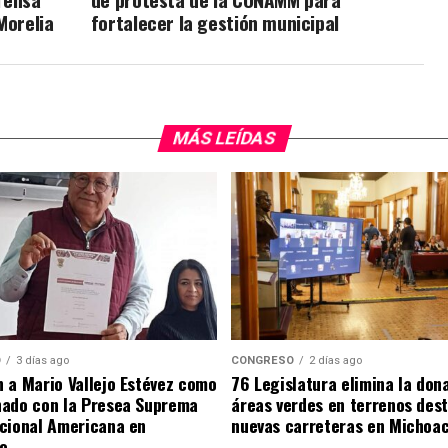
Morelia
fortalecer la gestión municipal
MÁS LEÍDAS
O
3 días ago
CONGRESO
2 días ago
 a Mario Vallejo Estévez como
76 Legislatura elimina la don
nado con la Presea Suprema
áreas verdes en terrenos des
cional Americana en
nuevas carreteras en Michoa
o