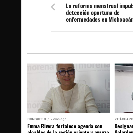
La reforma menstrual impul
detección oportuna de
enfermedades en Michoacán
CONGRESO
2 días ago
ZITÁCUAR
Emma Rivera fortalece agenda con
Designan
alcaldes de la región oriente y avanza
Galardo