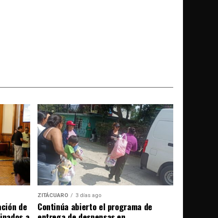
ZITÁCUARO
3 días ago
ación de
Continúa abierto el programa de
tinados a
entrega de despensas en