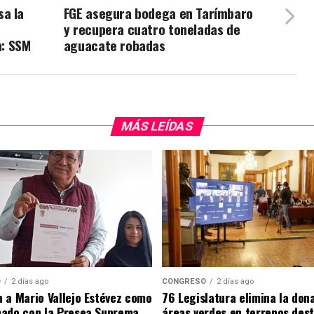
sa la
FGE asegura bodega en Tarímbaro
y recupera cuatro toneladas de
: SSM
aguacate robadas
MÁS LEÍDAS
O
2 días ago
CONGRESO
2 días ago
 a Mario Vallejo Estévez como
76 Legislatura elimina la don
nado con la Presea Suprema
áreas verdes en terrenos des