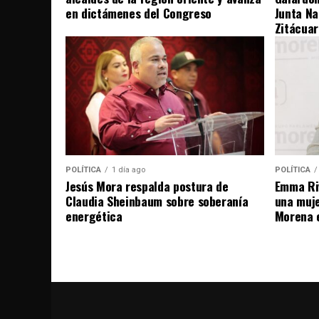
en dictámenes del Congreso
Junta Na
Zitácuar
POLÍTICA
1 día ago
POLÍTICA
Jesús Mora respalda postura de
Emma Riv
Claudia Sheinbaum sobre soberanía
una muje
energética
Morena 