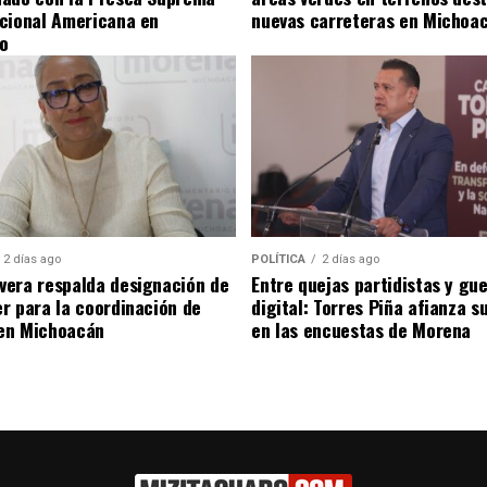
cional Americana en
nuevas carreteras en Michoa
o
2 días ago
POLÍTICA
2 días ago
era respalda designación de
Entre quejas partidistas y gu
r para la coordinación de
digital: Torres Piña afianza s
en Michoacán
en las encuestas de Morena