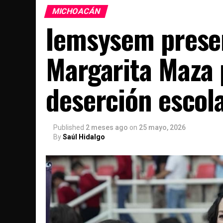
MICHOACÁN
Iemsysem presen
Margarita Maza 
deserción escol
Published
2 meses ago
on
25 mayo, 2026
By
Saúl Hidalgo