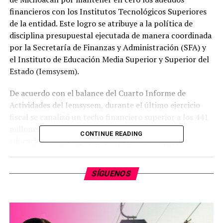
financieros con los Institutos Tecnológicos Superiores
de la entidad. Este logro se atribuye a la política de
disciplina presupuestal ejecutada de manera coordinada
por la Secretaría de Finanzas y Administración (SFA) y
el Instituto de Educación Media Superior y Superior del
Estado (Iemsysem).
De acuerdo con el balance del Cuarto Informe de
Actividades del Iemsysem, durante el último ejercicio
fiscal se canalizó un techo financiero superior a los 441
millones de pesos para el fortalecimiento de la
CONTINUE READING
educación media superior y superior. El desglose
presupuestal detalla la asignación de 350 millones de
pesos para los Institutos Tecnológicos Superiores, 45
SÍGUENOS
millones de pesos para el Instituto Michoacano de
Ciencias de la Educación (Imced), más de 36 millones de
pesos para el Telebachillerato Comunitario y 10.5
millones de pesos destinados a las Escuelas Normales