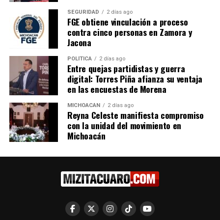
SEGURIDAD
2 días ago
FGE obtiene vinculación a proceso
Me gusta esto:
contra cinco personas en Zamora y
Jacona
POLÍTICA
2 días ago
Entre quejas partidistas y guerra
digital: Torres Piña afianza su ventaja
en las encuestas de Morena
Relacionado
MICHOACÁN
2 días ago
Reyna Celeste manifiesta compromiso
con la unidad del movimiento en
Michoacán
Iemsysem va por
Iemsysem cierra filas con
incrementar matrícula
institutos tecnológicos para
estudiantil en tecnológicos y
elevar indicadores
universidades
educativos
24 mayo, 2024
24 agosto, 2024
En "Michoacán"
En "Michoacán"