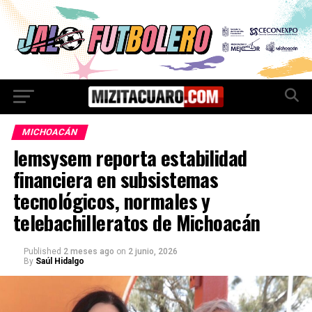
MICHOACÁN
Iemsysem reporta estabilidad
financiera en subsistemas
tecnológicos, normales y
telebachilleratos de Michoacán
Published
2 meses ago
on
2 junio, 2026
By
Saúl Hidalgo