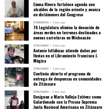
Emma Rivera fortalece agenda con
alcaldes de la región oriente y avanza
en dictámenes del Congreso
CONGRESO
2 días ago
76 Legislatura elimina la donación de
áreas verdes en terrenos destinados a
nuevas carreteras en Michoacán
ZITÁCUARO
3 días ago
MiZitácuaro
.
Antonio Ixtláhuac atiende daños por
lluvias en el Libramiento Francisco J.
Múgica
Comparte con:
ZITÁCUARO
2 días ago
Continúa abierto el programa de
entrega de despensas en comunidades
de Zitácuaro
ZITÁCUARO
2 días ago
Designan a Mario Vallejo Estévez como
Galardonado con la Presea Suprema
Junta Nacional Americana en Zitácuaro