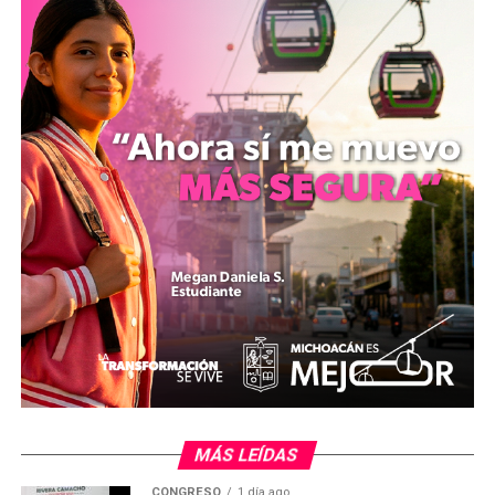
oficiales.
La directora general del Iemsysem, Mariana Sosa
Olmeda, enfatizó que la regularización de las partidas
presupuestales ha erradicado la incertidumbre laboral y
operativa, garantizando el pago puntual de salarios y la
continuidad de los ciclos escolares sin interrupciones
por motivos gremiales.
Aunado al orden financiero, la funcionaria estatal
resaltó que durante el cuarto año de gestión se
impulsaron programas de movilidad académica
internacional y las jornadas de orientación vocacional
ExpoUniversidades y Expo Prepárate, eventos que
registraron la participación de más de 35 mil
estudiantes de secundaria y bachillerato en las distintas
regiones de Michoacán.
MÁS LEÍDAS
CONGRESO
1 día ago