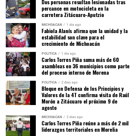
Dos personas resultan lesionadas tras
percance en motocicleta en la
carretera Zitácuaro-Aputzio
MiZitácuaro
MICHOACÁN
1 día ago
Fabiola Alanís afirma que la unidad y la
estabilidad son clave para el
crecimiento de Michoacán
Comparte con:
POLÍTICA
1 día ago
Carlos Torres Piña suma más de 60
asambleas en 36 municipios como parte
del proceso interno de Morena
POLÍTICA
2 días ago
Bloque en Defensa de los Principios y
Valores de la 4T confirma visita de Raúl
Morón a Zitácuaro el próximo 9 de
agosto
Me gusta esto:
MICHOACÁN
2 días ago
Carlos Torres Piña reúne a más de 2 mil
liderazgos territoriales en Morelia