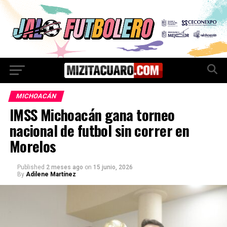
MICHOACÁN
IMSS Michoacán gana torneo
nacional de futbol sin correr en
Morelos
Published
2 meses ago
on
15 junio, 2026
By
Adilene Martínez