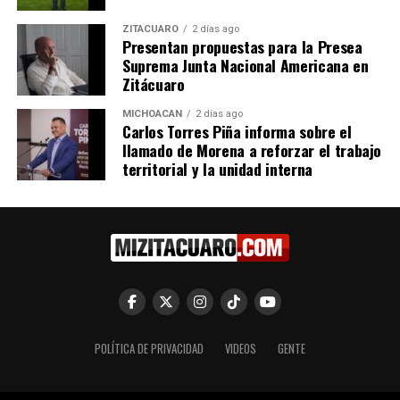
ZITÁCUARO
2 días ago
Presentan propuestas para la Presea
Suprema Junta Nacional Americana en
Relacionado
Zitácuaro
MICHOACÁN
2 días ago
Carlos Torres Piña informa sobre el
llamado de Morena a reforzar el trabajo
territorial y la unidad interna
Huetamo representará a
Concluye temporada de la
Michoacán en torneo
liga infantil y juvenil de fut-
nacional de fútbol
bol del IMSS
28 junio, 2016
8 julio, 2015
En "Michoacán"
En "Michoacán"
POLÍTICA DE PRIVACIDAD
VIDEOS
GENTE
Michoacana enciende
pebetero en justa deportiva