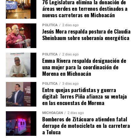
76 Legislatura elimina la donación de
áreas verdes en terrenos destinados a
nuevas carreteras en Michoacán
POLÍTICA
2 días ago
Jesús Mora respalda postura de Claudia
Sheinbaum sobre soberanía energética
Me gusta esto:
POLÍTICA
2 días ago
Emma Rivera respalda designación de
una mujer para la coordinación de
Morena en Michoacán
POLÍTICA
3 días ago
Entre quejas partidistas y guerra
digital: Torres Piña afianza su ventaja
Relacionado
en las encuestas de Morena
MICHOACÁN
2 días ago
Bomberos de Zitácuaro atienden fatal
derrape de motocicleta en la carretera
a Toluca
Cecytem Uruapan se
Cecytem vincula a