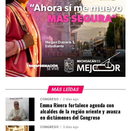
Michoacán, fundada por egresados del propio plantel
anfitrión. A lo largo de tres jornadas, las y los jóvenes
participarán en talleres prácticos y conferencias
magistrales enfocadas en liderazgo estratégico, fábricas
inteligentes, educación dual y aplicaciones tecnológicas
diseñadas para fortalecer a la agroindustria regional.
MÁS LEÍDAS
MiZitácuaro
.
CONGRESO
2 días ago
Emma Rivera fortalece agenda con
alcaldes de la región oriente y avanza
Comparte con:
en dictámenes del Congreso
CONGRESO
3 días ago