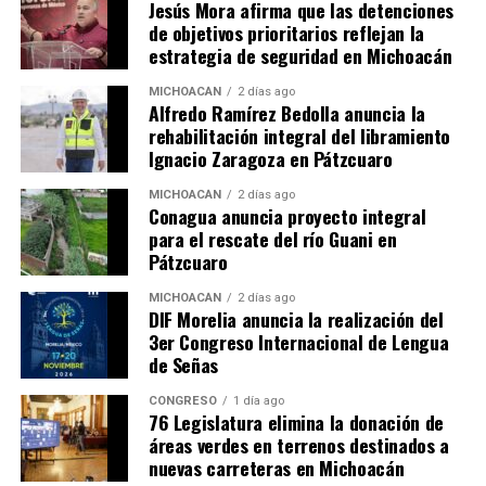
Jesús Mora afirma que las detenciones
carril exclusivo para
con excavaciones en tres
de objetivos prioritarios reflejan la
transporte público
frentes viales de Morelia
estrategia de seguridad en Michoacán
en Morelia.
8 julio, 2026
En "Michoacán"
22 junio, 2026
MICHOACÁN
2 días ago
En "Michoacán"
Alfredo Ramírez Bedolla anuncia la
rehabilitación integral del libramiento
Ignacio Zaragoza en Pátzcuaro
MICHOACÁN
2 días ago
Conagua anuncia proyecto integral
para el rescate del río Guani en
Sedum anuncia desvíos
Pátzcuaro
parciales en las
inmediaciones del
MICHOACÁN
2 días ago
Monumento por obras del
DIF Morelia anuncia la realización del
teleférico de Morelia
3er Congreso Internacional de Lengua
8 julio, 2026
de Señas
En "Michoacán"
CONGRESO
1 día ago
76 Legislatura elimina la donación de
áreas verdes en terrenos destinados a
RELATED TOPICS:
nuevas carreteras en Michoacán
UP NEXT