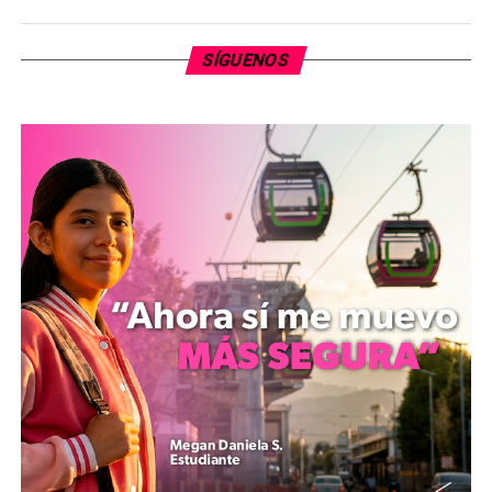
en doble sentido sobre la calle Juan Manuel Pantoja.
María Elena Huerta señaló que se aprovechará el
SÍGUENOS
periodo vacacional para avanzar en los trabajos, con el
objetivo de liberar la zona al concluir el receso escolar.
La estrategia operativa de la Sedum establece que el
transporte público mantendrá la prioridad de
circulación sobre la avenida Madero para dar
continuidad a las rutas habituales. Asimismo, la
funcionaria estatal exhortó a la ciudadanía a respetar
las señales de tránsito y las indicaciones del personal
desplegado en el área.
mizitacuaro
Comparte con: