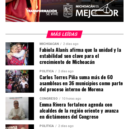
MÁS LEÍDAS
MICHOACÁN
2 días ago
Me gusta esto:
Fabiola Alanís afirma que la unidad y la
estabilidad son clave para el
crecimiento de Michoacán
POLÍTICA
2 días ago
Carlos Torres Piña suma más de 60
asambleas en 36 municipios como parte
del proceso interno de Morena
Relacionado
CONGRESO
10 horas ago
Emma Rivera fortalece agenda con
alcaldes de la región oriente y avanza
en dictámenes del Congreso
POLÍTICA
2 días ago
Sedum Michoacán habilita
Avanzan obras del Morebús