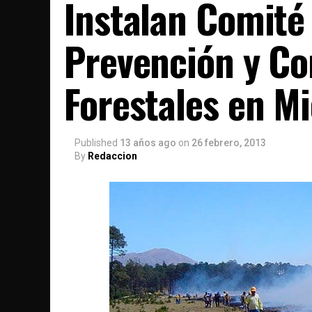
Instalan Comité 
Prevención y Co
Forestales en M
Published
13 años ago
on
26 febrero, 2013
By
Redaccion