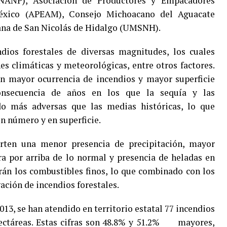
ONANP), Asociación de Productores y Empacadores
éxico (APEAM), Consejo Michoacano del Aguacate
na de San Nicolás de Hidalgo (UMSNH).
dios forestales de diversas magnitudes, los cuales
es climáticas y meteorológicas, entre otros factores.
n mayor ocurrencia de incendios y mayor superficie
nsecuencia de años en los que la sequía y las
do más adversas que las medias históricas, lo que
en número y en superficie.
erten una menor presencia de precipitación, mayor
a por arriba de lo normal y presencia de heladas en
arán los combustibles finos, lo que combinado con los
gación de incendios forestales.
2013, se han atendido en territorio estatal 77 incendios
hectáreas. Estas cifras son 48.8% y 51.2% mayores,