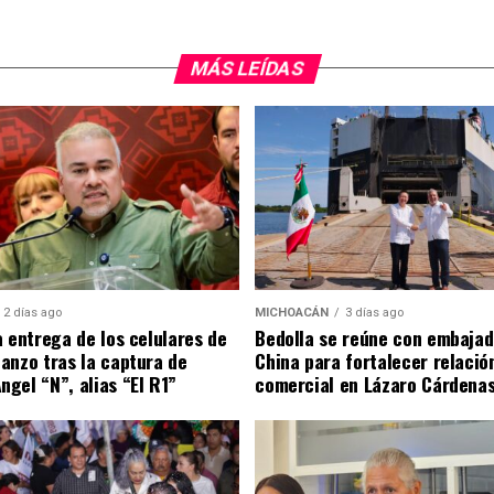
MÁS LEÍDAS
2 días ago
MICHOACÁN
3 días ago
a entrega de los celulares de
Bedolla se reúne con embajad
anzo tras la captura de
China para fortalecer relació
gel “N”, alias “El R1”
comercial en Lázaro Cárdena