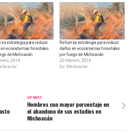
za estrategia para reducir
Refuerza estrategia para reducir
 en ecosistemas forestales
daños en ecosistemas forestales
uego de Michoacán
por fuego de Michoacán
brero, 2014
25 febrero, 2014
ichoacán"
En "Michoacán"
UP NEXT
Hombres con mayor porcentaje en
gasto
el abandono de sus estudios en
Michoacán