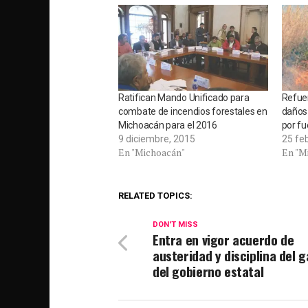
Ratifican Mando Unificado para
Refuer
combate de incendios forestales en
daños
Michoacán para el 2016
por f
9 diciembre, 2015
25 fe
En "Michoacán"
En "M
RELATED TOPICS:
DON'T MISS
Entra en vigor acuerdo de
austeridad y disciplina del 
del gobierno estatal